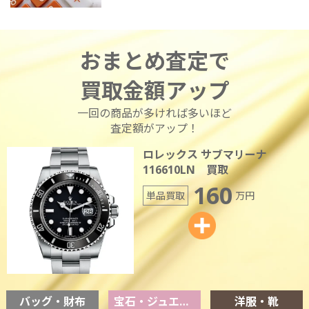
おまとめ査定で
買取金額アップ
一回の商品が多ければ多いほど
査定額がアップ！
ロレックス サブマリーナ
116610LN 買取
160
単品買取
万円
バッグ・財布
宝石・ジュエリー
洋服・靴