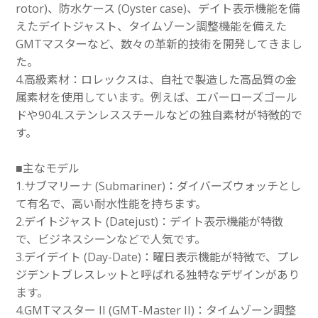
rotor)、防水ケース (Oyster case)、デイト表示機能を備
えたデイトジャスト、タイムゾーン調整機能を備えた
GMTマスターなど、数々の革新的技術を開発してきまし
た。
4.高級素材：ロレックスは、自社で製造した高品質の金
属素材を使用しています。例えば、エバーローズゴール
ドや904Lステンレススチールなどの独自素材が特徴的で
す。
■主なモデル
1.サブマリーナ (Submariner)：ダイバーズウォッチとし
て有名で、高い耐水性能を持ちます。
2.デイトジャスト (Datejust)：デイト表示機能が特徴
で、ビジネスシーンなどで人気です。
3.デイデイト (Day-Date)：曜日表示機能が特徴で、プレ
ジデントブレスレットと呼ばれる独特なデザインがあり
ます。
4.GMTマスター II (GMT-Master II)：タイムゾーン調整