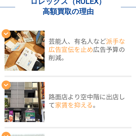
ロレックス（ROLEX）
高額買取の理由
芸能人、有名人など
派手な
広告宣伝を止め
広告予算の
削減。
路面店より空中階に出店し
て
家賃を抑える
。