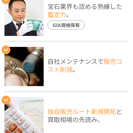
宝石業界も認める熟練した
鑑定力
。
GIA資格保有
自社メンテナンスで
販売コ
スト削減
。
独自販売ルート新規開拓
と
買取相場の先読み。