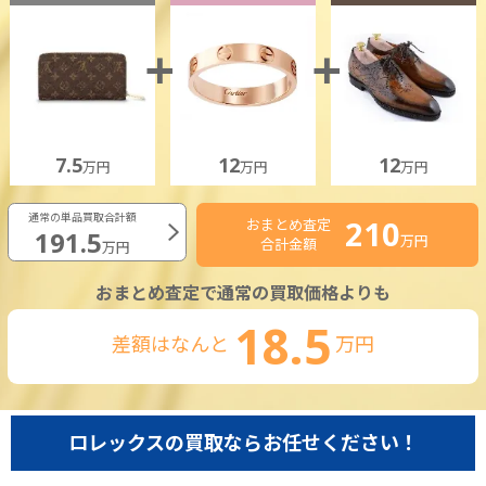
7.5
12
12
万円
万円
万円
通常の単品買取合計額
210
おまとめ査定
191.5
万円
合計金額
万円
おまとめ査定で通常の買取価格よりも
18.5
差額はなんと
万円
ロレックスの買取ならお任せください！