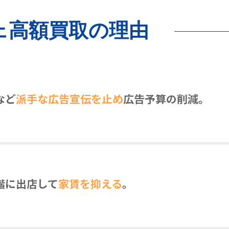
ェ
高額買取の理由
など
派手な広告宣伝を止め
広告予算の削減。
階に出店して
家賃を抑える
。