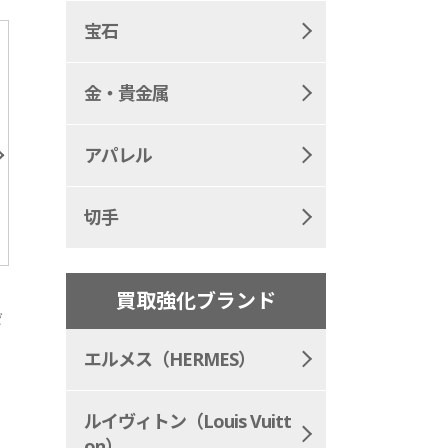
宝石
金・貴金属
アパレル
切手
出張
神奈川県
店頭
千葉県
買取強化ブランド
ゼ
ピアジェ アルティプラノ K18WG
ピアジェ アルティプラ
ン 手巻き
1,264,000
参考買取価格
円
エルメス（HERMES）
1,385
参考買取価格
ルイヴィトン（Louis Vuitt
on）