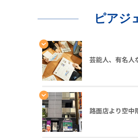
ピアジ
芸能人、有名人
路面店より空中