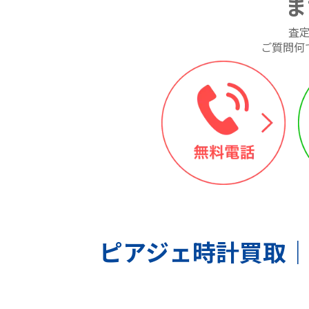
ま
査
ご質問何
ピアジェ
時計買取｜