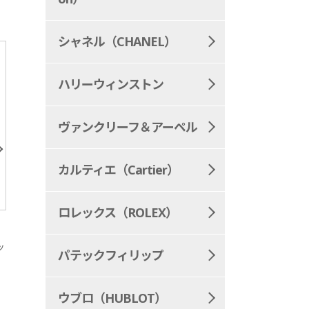
シャネル（CHANEL）
ハリーウィンストン
ヴァンクリーフ＆アーペル
カルティエ（Cartier）
ロレックス（ROLEX）
出張
大阪府
店頭
奈良県
ッ
ピアジェ ローズダイヤネックレス
ピアジェ ポセション 
パテックフィリップ
138,000
171,0
参考買取価格
参考買取価格
円
ウブロ（HUBLOT）