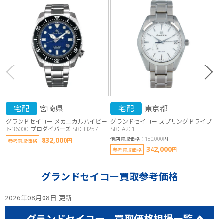
宅配
宮崎県
宅配
東京都
グランドセイコー メカニカルハイビー
グランドセイコー スプリングドライブ
ト36000 プロダイバーズ SBGH257
SBGA201
他
832,000
他店買取価格：180,000円
円
参考買取価格
342,000
円
参考買取価格
グランドセイコー買取参考価格
2026年08月08日 更新
グランドセイコー 買取価格相場一覧