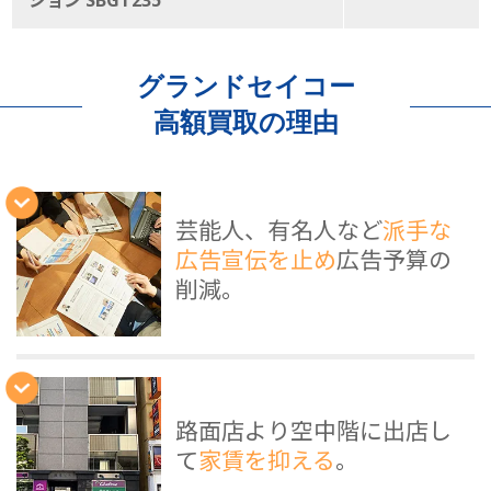
グランドセイコー
高額買取の理由
芸能人、有名人など
派手な
広告宣伝を止め
広告予算の
削減。
路面店より空中階に出店し
て
家賃を抑える
。