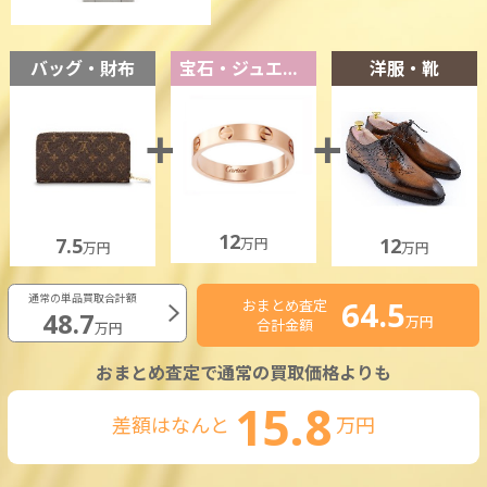
バッグ・財布
宝石・ジュエリー
洋服・靴
12
7.5
12
万円
万円
万円
通常の単品買取合計額
64.5
おまとめ査定
48.7
万円
合計金額
万円
おまとめ査定で通常の買取価格よりも
15.8
差額はなんと
万円