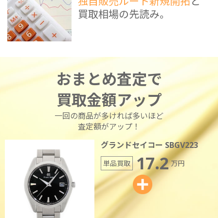
独自販売ルート新規開拓
と
買取相場の先読み。
おまとめ査定で
買取金額アップ
一回の商品が多ければ多いほど
査定額がアップ！
グランドセイコー SBGV223
17.2
単品買取
万円