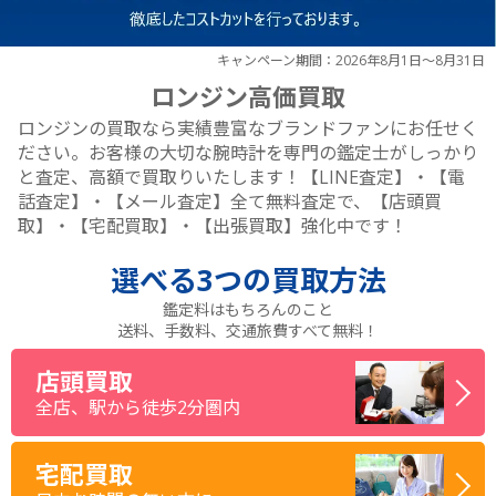
キャンペーン期間：2026年8月1日～8月31日
ロンジン高価買取
ロンジンの買取なら実績豊富なブランドファンにお任せく
ださい。お客様の大切な腕時計を専門の鑑定士がしっかり
と査定、高額で買取りいたします！【LINE査定】・【電
話査定】・【メール査定】全て無料査定で、【店頭買
取】・【宅配買取】・【出張買取】強化中です！
選べる
3つ
の買取方法
鑑定料はもちろんのこと
送料、手数料、交通旅費すべて無料！
店頭買取
全店、駅から徒歩2分圏内
宅配買取