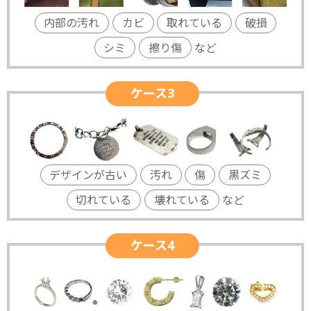
内部の汚れ
カビ
取れている
破損
シミ
擦り傷
など
ケース3
デザインが古い
汚れ
傷
黒ズミ
切れている
壊れている
など
ケース4