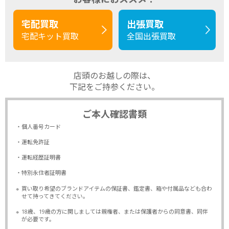
宅配買取
出張買取
宅配キット買取
全国出張買取
店頭のお越しの際は、
下記をご持参ください。
ご本人確認書類
・個人番号カード
・運転免許証
・運転経歴証明書
・特別永住者証明書
※
買い取り希望のブランドアイテムの保証書、鑑定書、箱や付属品なども合わ
せて持ってきてください。
※
18歳、19歳の方に関しましては親権者、または保護者からの同意書、同伴
が必要です。