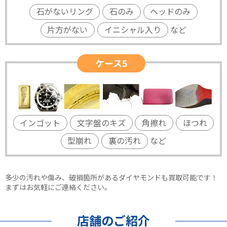
石がないリング
石のみ
ヘッドのみ
片方がない
イニシャル入り
など
ケース5
インゴット
文字盤のキズ
角擦れ
ほつれ
型崩れ
裏の汚れ
など
多少の汚れや傷み、破損箇所があるダイヤモンドも買取可能です！
まずはお気軽にご連絡ください。
店舗のご紹介