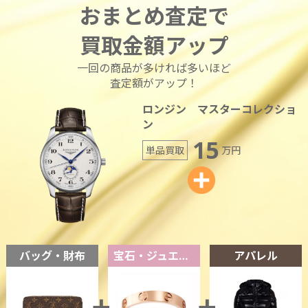
おまとめ査定で
買取金額アップ
一回の商品が多ければ多いほど
査定額がアップ！
ロンジン マスターコレクショ
ン
15
単品買取
万円
バッグ・財布
宝石・ジュエリー
アパレル