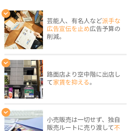
芸能人、有名人など
派手な
広告宣伝を止め
広告予算の
削減。
路面店より空中階に出店し
て
家賃を抑える
。
小売販売は一切せず、独自
販売ルートに売り渡して
不