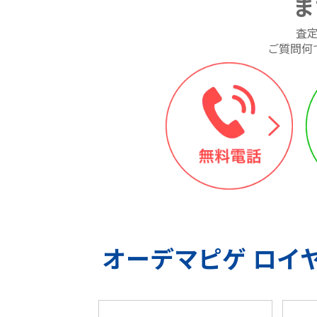
ま
査
ご質問何
オーデマピゲ ロイ