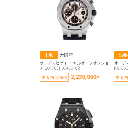
出張
大阪府
出張
オーデマピゲ ロイヤルオークオフショ
オーデマ
ア 26470ST.00A801CR
R.OO.A
2,230,000
参考買取価格
参考
円