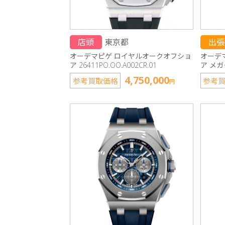
店頭
東京都
出張
オーデマピゲ ロイヤルオークオフショ
オーデ
ア 26411PO.OO.A002CR.01
ア メ
4,750,000
参考買取価格
参考
円