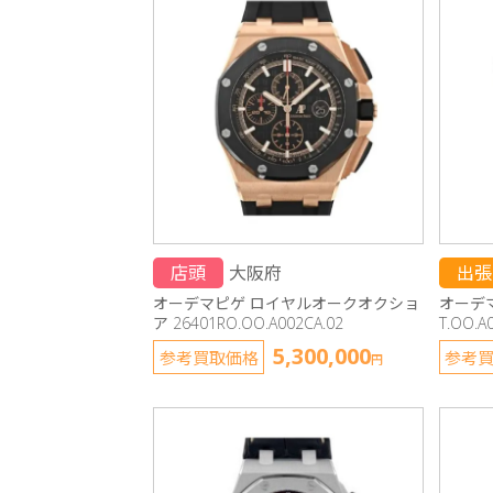
店頭
大阪府
出張
オーデマピゲ ロイヤルオークオクショ
オーデマ
ア 26401RO.OO.A002CA.02
T.OO.A
5,300,000
参考買取価格
参考
円