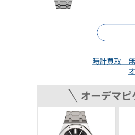
時計買取｜無
オーデマピ