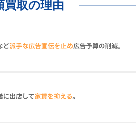
額買取の理由
など
派手な広告宣伝を止め
広告予算の削減。
階に出店して
家賃を抑える
。