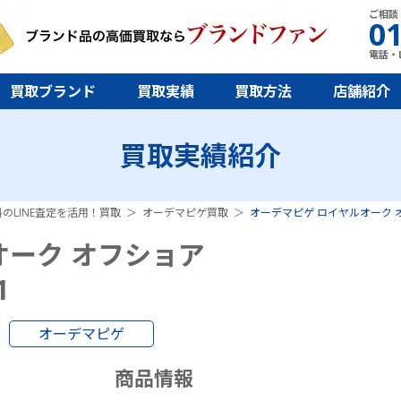
ご相談
01
電話・L
買取ブランド
買取実績
買取方法
店舗紹介
買取実績紹介
のLINE査定を活用！買取
オーデマピゲ買取
オーデマピゲ ロイヤルオーク オフショ
オーク オフショア
1
オーデマピゲ
商品情報