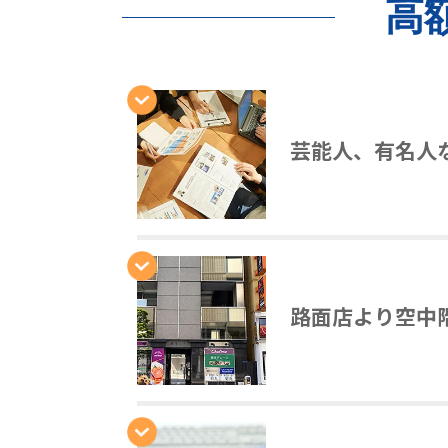
高
芸能人、有名人
路面店より空中