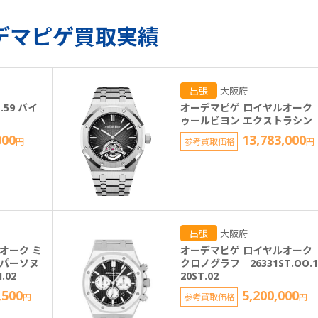
デマピゲ買取実績
出張
大阪府
.59 バイ
オーデマピゲ ロイヤルオーク 
ゥールビヨン エクストラシン
000
13,783,000
円
参考買取価格
円
出張
大阪府
オーク ミ
オーデマピゲ ロイヤルオー
ーパーソヌ
クロノグラフ 26331ST.OO.1
I.02
20ST.02
,500
5,200,000
円
参考買取価格
円