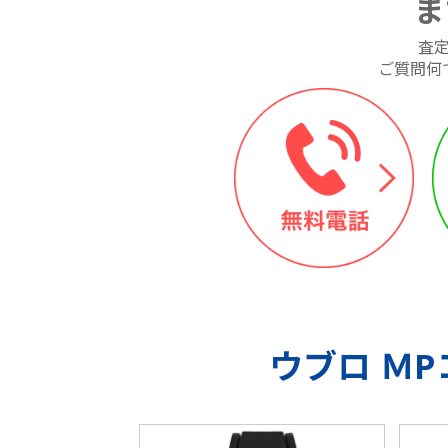
ま
査
ご質問何
ウブロ Ｍ