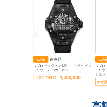
出張
東京都
出張
ウブロ ビッグバン MP-11 14デイ パワ
ウブロ 
ーリザーブ 3Dカーボン
ーリザー
113.RX
4,200,000
参考買取価格
円
参考
高