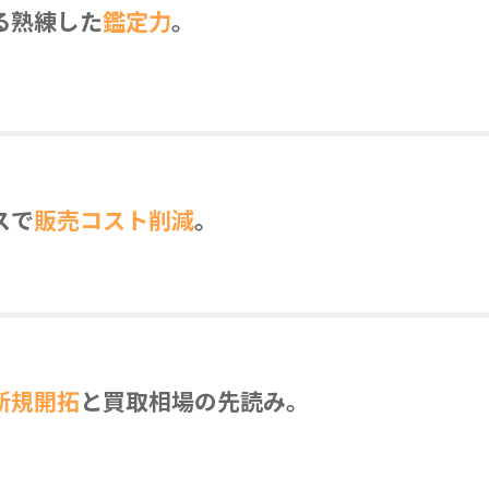
る熟練した
鑑定力
。
スで
販売コスト削減
。
新規開拓
と買取相場の先読み。