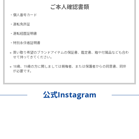
ご本人確認書類
・個人番号カード
・運転免許証
・運転経歴証明書
・特別永住者証明書
※
買い取り希望のブランドアイテムの保証書、鑑定書、箱や付属品なども合わ
せて持ってきてください。
※
18歳、19歳の方に関しましては親権者、または保護者からの同意書、同伴
が必要です。
公式Instagram