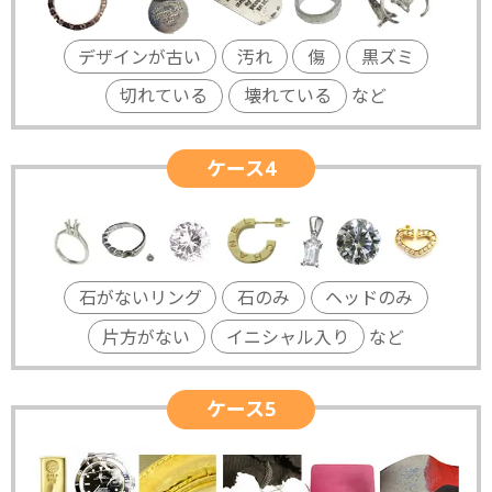
デザインが古い
汚れ
傷
黒ズミ
切れている
壊れている
など
ケース4
石がないリング
石のみ
ヘッドのみ
片方がない
イニシャル入り
など
ケース5