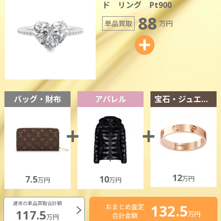
ド リング Pt900
88
単品買取
万円
バッグ・財布
アパレル
宝石・ジュエリー
12
7.5
10
万円
万円
万円
通常の単品買取合計額
132.5
おまとめ査定
117.5
万円
合計金額
万円