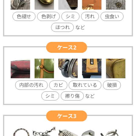
色褪せ
色剥げ
シミ
汚れ
虫食い
ほつれ
など
ケース2
内部の汚れ
カビ
取れている
破損
シミ
擦り傷
など
ケース3