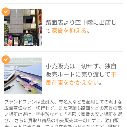
路面店より空中階に出店し
て
家賃を抑える
。
小売販売は一切せず、独自
販売ルートに売り渡して
不
良在庫をかかえない
。
ブランドファンは芸能人、有名人などを起用しての派手な
広告宣伝など一切行わず、また店舗も路面などの家賃の高
い場所は避け、空中階などできる限り家賃の安い場所を選
び、 さらに買取り商品の小売販売は一切せずに、独自販
売ルートに売り渡して不良在庫をかかえないなど、徹底し