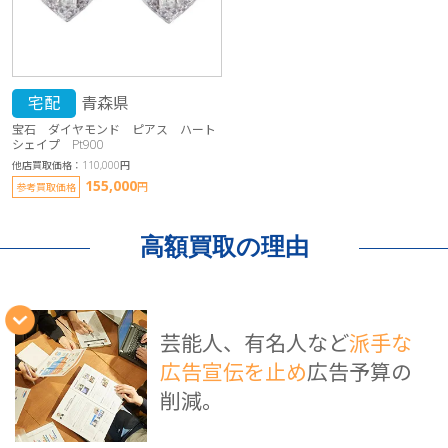
宅配
青森県
宝石 ダイヤモンド ピアス ハート
シェイプ Pt900
他店買取価格：110,000円
155,000
円
参考買取価格
高額買取の理由
芸能人、有名人など
派手な
広告宣伝を止め
広告予算の
削減。