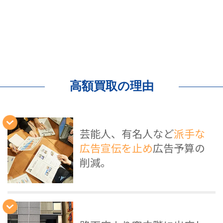
高額買取の理由
芸能人、有名人など
派手な
広告宣伝を止め
広告予算の
削減。