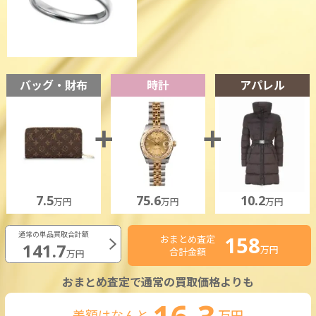
バッグ・財布
時計
アパレル
7.5
75.6
10.2
万円
万円
万円
通常の単品買取合計額
158
おまとめ査定
141.7
万円
合計金額
万円
おまとめ査定で通常の買取価格よりも
差額はなんと
万円