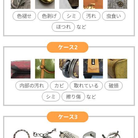
色褪せ
色剥げ
シミ
汚れ
虫食い
ほつれ
など
ケース2
内部の汚れ
カビ
取れている
破損
シミ
擦り傷
など
ケース3