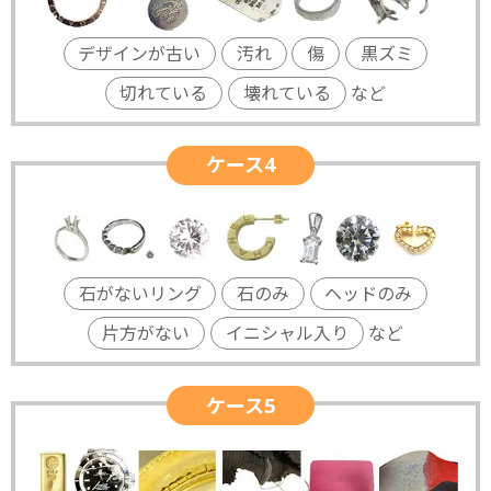
デザインが古い
汚れ
傷
黒ズミ
切れている
壊れている
など
ケース4
石がないリング
石のみ
ヘッドのみ
片方がない
イニシャル入り
など
ケース5