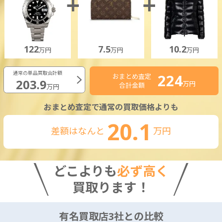
122
7.5
10.2
万円
万円
万円
通常の単品買取合計額
224
おまとめ査定
203.9
万円
合計金額
万円
おまとめ査定で通常の買取価格よりも
20.1
差額はなんと
万円
どこよりも
必ず高く
買取ります！
有名買取店3社との比較