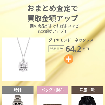
おまとめ査定で
買取金額アップ
一回の商品が多ければ多いほど
査定額がアップ！
ダイヤモンド ネックレス
64.2
単品買取
万円
時計
バッグ・財布
洋服・靴