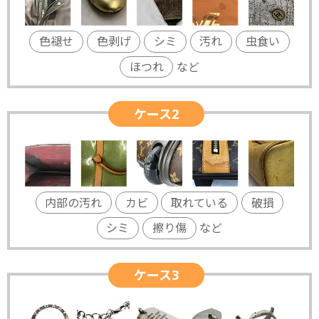
色褪せ
色剥げ
シミ
汚れ
虫食い
ほつれ
など
ケース2
内部の汚れ
カビ
取れている
破損
シミ
擦り傷
など
ケース3