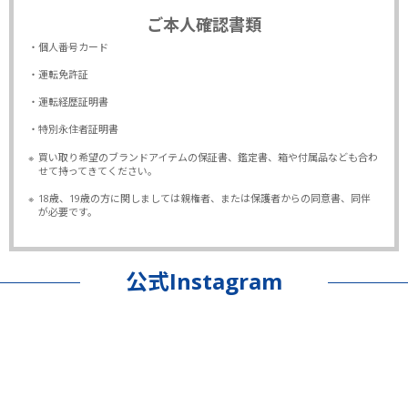
ご本人確認書類
・個人番号カード
・運転免許証
・運転経歴証明書
・特別永住者証明書
※
買い取り希望のブランドアイテムの保証書、鑑定書、箱や付属品なども合わ
せて持ってきてください。
※
18歳、19歳の方に関しましては親権者、または保護者からの同意書、同伴
が必要です。
公式Instagram