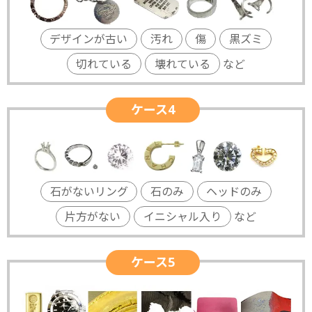
デザインが古い
汚れ
傷
黒ズミ
切れている
壊れている
など
ケース4
石がないリング
石のみ
ヘッドのみ
片方がない
イニシャル入り
など
ケース5