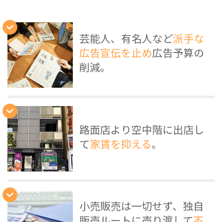
芸能人、有名人など
派手な
広告宣伝を止め
広告予算の
削減。
路面店より空中階に出店し
て
家賃を抑える
。
小売販売は一切せず、独自
販売ルートに売り渡して
不