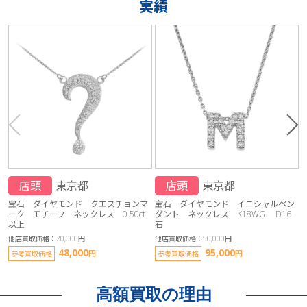
実績
店頭
東京都
店頭
東京都
宝石 ダイヤモンド クエスチョンマ
宝石 ダイヤモンド イニシャルペン
ーク モチーフ ネックレス 0.50ct
ダント ネックレス K18WG D16
以上
石
他
他店買取価格：20,000円
他店買取価格：50,000円
48,000
95,000
円
円
参考買取価格
参考買取価格
高額買取の理由