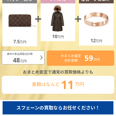
10
万円
12
7.5
万円
万円
通常の単品買取合計額
59
おまとめ査定
48
万円
合計金額
万円
おまとめ査定で通常の買取価格よりも
11
差額はなんと
万円
スフェーンの買取ならお任せください！