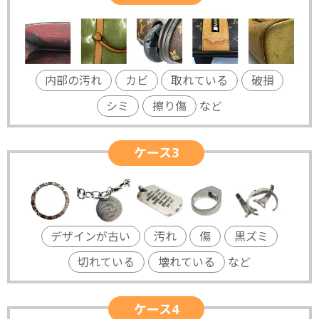
内部の汚れ
カビ
取れている
破損
シミ
擦り傷
など
ケース3
デザインが古い
汚れ
傷
黒ズミ
切れている
壊れている
など
ケース4