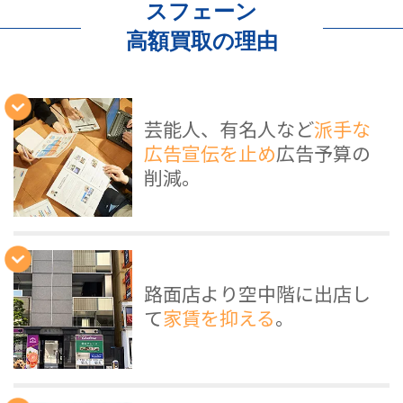
スフェーン
高額買取の理由
芸能人、有名人など
派手な
広告宣伝を止め
広告予算の
削減。
路面店より空中階に出店し
て
家賃を抑える
。