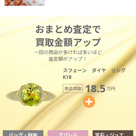
おまとめ査定で
買取金額アップ
一回の商品が多ければ多いほど
査定額がアップ！
スフェーン ダイヤ リング
K18
18.5
単品買取
万円
バッグ・財布
アパレル
宝石・ジュエリー