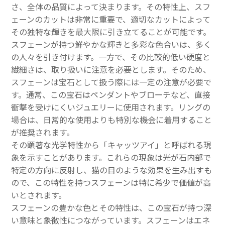
さ、全体の品質によって決まります。その特性上、スフ
ェーンのカットは非常に重要で、適切なカットによって
その独特な輝きを最大限に引き立てることが可能です。
スフェーンが持つ鮮やかな輝きと多彩な色合いは、多く
の人々を引き付けます。一方で、その比較的低い硬度と
繊細さは、取り扱いに注意を必要とします。そのため、
スフェーンは宝石として扱う際には一定の注意が必要で
す。通常、この宝石はペンダントやブローチなど、直接
衝撃を受けにくいジュエリーに使用されます。リングの
場合は、日常的な使用よりも特別な機会に着用すること
が推奨されます。
その顕著な光学特性から「キャッツアイ」と呼ばれる現
象を示すことがあります。これらの現象は光が石内部で
特定の方向に反射し、猫の目のような効果を生み出すも
ので、この特性を持つスフェーンは特に希少で価値が高
いとされます。
スフェーンの豊かな色とその特性は、この宝石が持つ深
い意味と象徴性につながっています。スフェーンはエネ