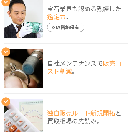
宝石業界も認める熟練した
鑑定力
。
GIA資格保有
自社メンテナンスで
販売コ
スト削減
。
独自販売ルート新規開拓
と
買取相場の先読み。