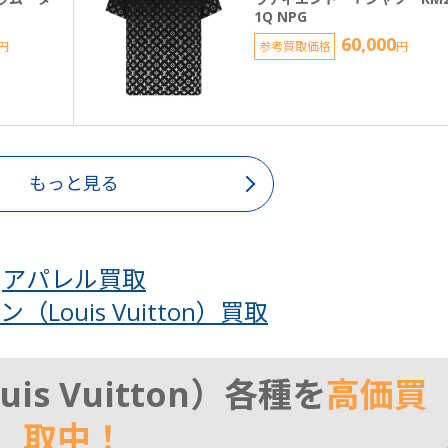
1Q NPG
60,000
円
参考買取価格
円
もっと見る
アパレル買取
Louis Vuitton）買取
s Vuitton）各種を
高価買
取中！