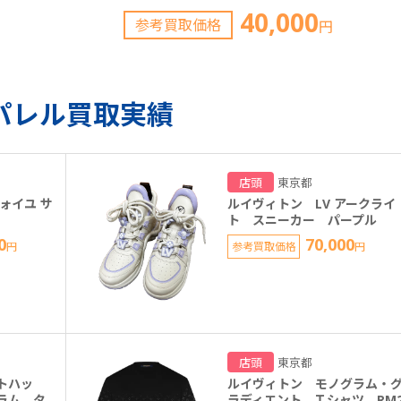
40,000
参考買取価格
円
パレル買取実績
店頭
東京都
ォイユ サ
ルイヴィトン LV アークライ
ト スニーカー パープル
0
70,000
円
参考買取価格
円
店頭
東京都
トハッ
ルイヴィトン モノグラム・
ラム タ
ラディエント Ｔシャツ RM2