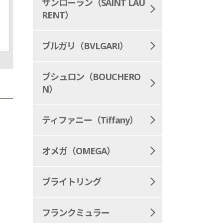
LV-CLAFTY
MONOGRAM-RE
サンローラン（SAINT LAU
ルイヴィトン LVクラ
ルイヴィトン 
RENT）
フティ
ラム・リバー
ブルガリ（BVLGARI）
ブシュロン（BOUCHERO
N）
ティファニー（Tiffany）
オメガ（OMEGA）
ブライトリング
フランクミュラー