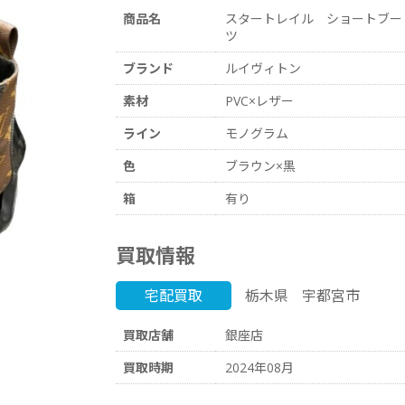
商品名
スタートレイル ショートブー
ツ
ブランド
ルイヴィトン
素材
PVC×レザー
ライン
モノグラム
色
ブラウン×黒
箱
有り
買取情報
宅配買取
栃木県
宇都宮市
買取店舗
銀座店
買取時期
2024年08月