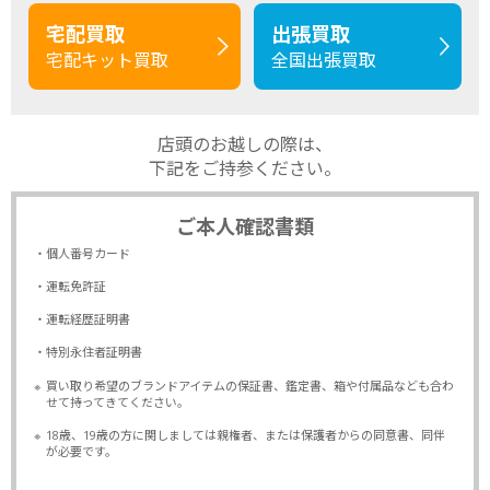
宅配買取
出張買取
宅配キット買取
全国出張買取
店頭のお越しの際は、
下記をご持参ください。
ご本人確認書類
・個人番号カード
・運転免許証
・運転経歴証明書
・特別永住者証明書
※
買い取り希望のブランドアイテムの保証書、鑑定書、箱や付属品なども合わ
せて持ってきてください。
※
18歳、19歳の方に関しましては親権者、または保護者からの同意書、同伴
が必要です。