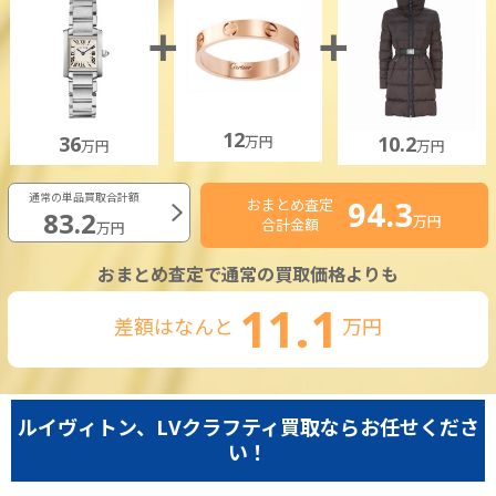
12
36
10.2
万円
万円
万円
通常の単品買取合計額
94.3
おまとめ査定
83.2
万円
合計金額
万円
おまとめ査定で通常の買取価格よりも
11.1
差額はなんと
万円
ルイヴィトン、LVクラフティ買取ならお任せくださ
い！