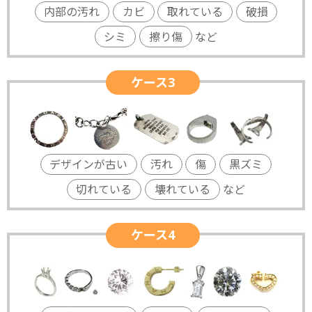
内部の汚れ
カビ
取れている
破損
シミ
擦り傷
など
ケース3
デザインが古い
汚れ
傷
黒ズミ
切れている
壊れている
など
ケース4