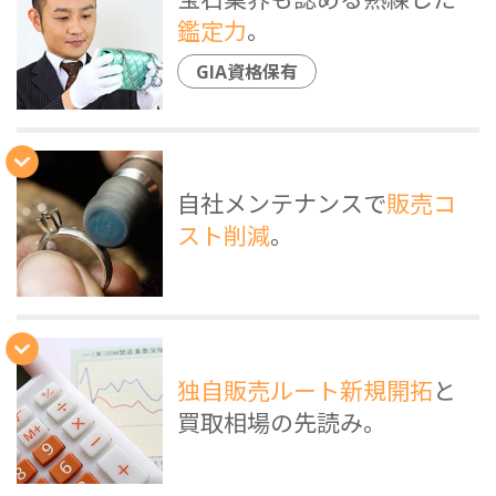
鑑定力
。
GIA資格保有
自社メンテナンスで
販売コ
スト削減
。
独自販売ルート新規開拓
と
買取相場の先読み。