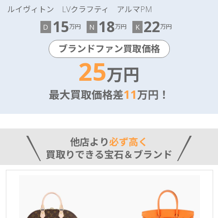
ルイヴィトン LVクラフティ アルマPM
15
18
22
D
N
K
万円
万円
万円
ブランドファン買取価格
25
万円
11
最大買取価格差
万円！
他店より
必ず高く
買取りできる宝石＆ブランド