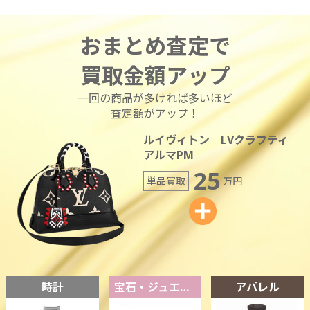
おまとめ査定で
買取金額アップ
一回の商品が多ければ多いほど
査定額がアップ！
ルイヴィトン LVクラフティ
アルマPM
25
単品買取
万円
時計
宝石・ジュエリー
アパレル