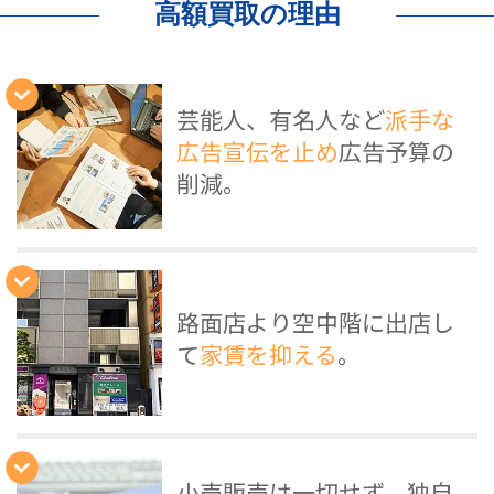
高額買取の理由
芸能人、有名人など
派手な
広告宣伝を止め
広告予算の
削減。
路面店より空中階に出店し
て
家賃を抑える
。
小売販売は一切せず、独自