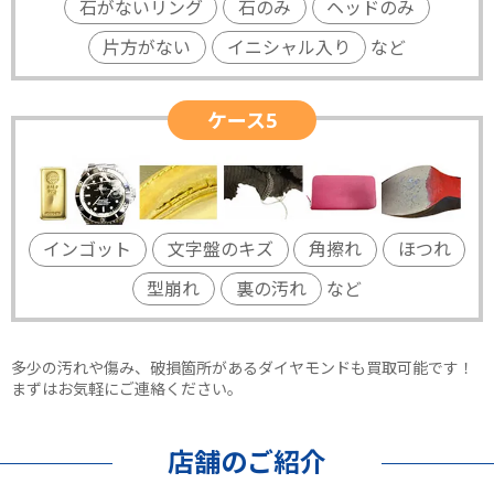
石がないリング
石のみ
ヘッドのみ
片方がない
イニシャル入り
など
ケース5
インゴット
文字盤のキズ
角擦れ
ほつれ
型崩れ
裏の汚れ
など
多少の汚れや傷み、破損箇所があるダイヤモンドも買取可能です！
まずはお気軽にご連絡ください。
店舗のご紹介