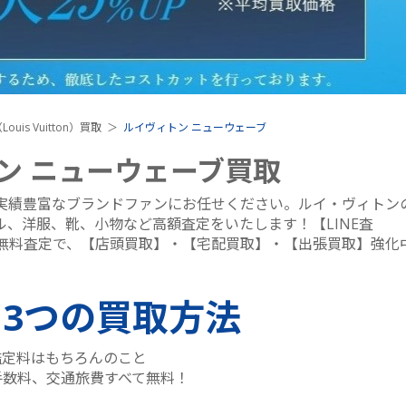
uis Vuitton）買取
ルイヴィトン ニューウェーブ
ン ニューウェーブ買取
実績豊富なブランドファンにお任せください。ルイ・ヴィトン
、洋服、靴、小物など高額査定をいたします！【LINE査
無料査定で、【店頭買取】・【宅配買取】・【出張買取】強化
る
3つ
の買取方法
鑑定料はもちろんのこと
手数料、交通旅費すべて無料！