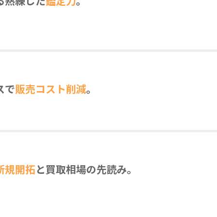
る熟練した
鑑定力
。
スで
販売コスト削減
。
新規開拓
と買取相場の先読み。