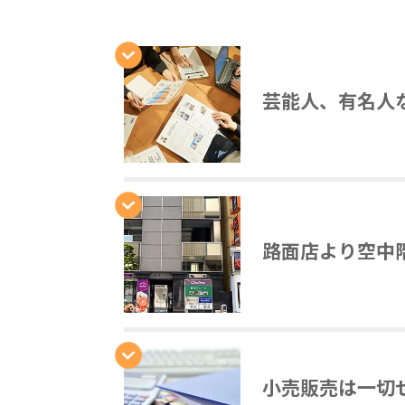
芸能人、有名人
路面店より空中
小売販売は一切