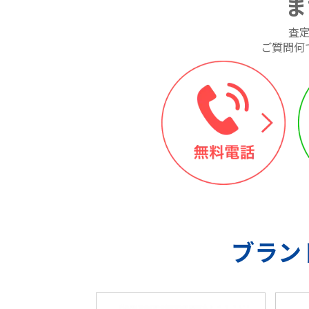
ま
査
ご質問何
ブラン