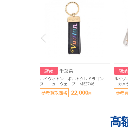
店頭
千葉県
店頭
ルイヴィトン ポルトクレドラゴン
ルイヴ
ヌ ニューウェーブ M63746
ーカメラ
22,000
参考買取価格
参考
円
高