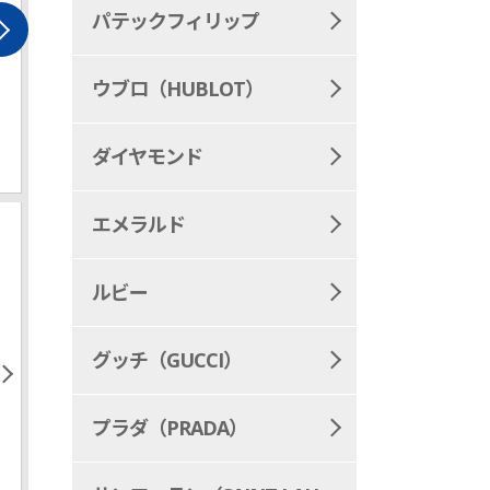
パテックフィリップ
TAIGA
MONOGRAM-GR
ウブロ（HUBLOT）
ルイヴィトン タイガ
ルイヴィトン
ラム・グラフ
ダイヤモンド
エメラルド
ルビー
グッチ（GUCCI）
プラダ（PRADA）
LV-CLAFTY
MONOGRAM-RE
ルイヴィトン LVクラ
ルイヴィトン 