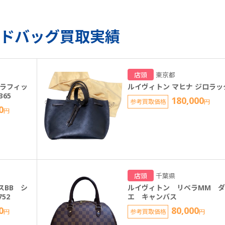
ドバッグ買取実績
店頭
東京都
グラフィッ
ルイヴィトン マヒナ ジロラッ
365
180,000
参考買取価格
円
0
円
店頭
千葉県
スBB シ
ルイヴィトン リベラMM 
52
エ キャンバス
0
80,000
円
参考買取価格
円