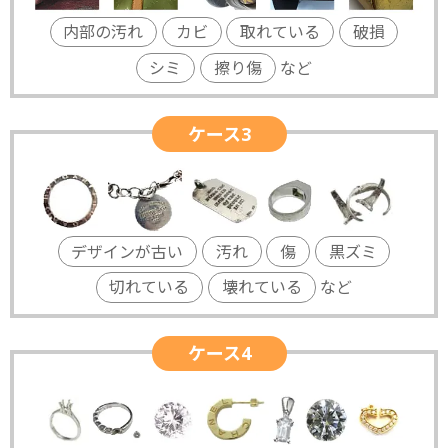
内部の汚れ
カビ
取れている
破損
シミ
擦り傷
など
ケース3
デザインが古い
汚れ
傷
黒ズミ
切れている
壊れている
など
ケース4