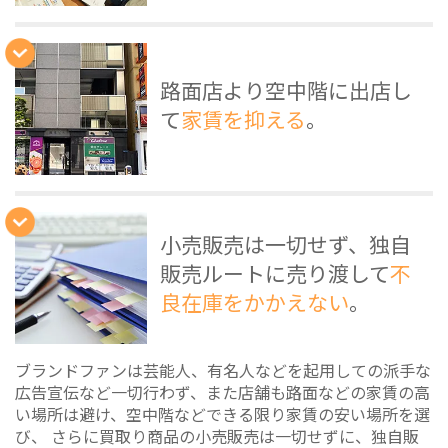
路面店より空中階に出店し
て
家賃を抑える
。
小売販売は一切せず、独自
販売ルートに売り渡して
不
良在庫をかかえない
。
ブランドファンは芸能人、有名人などを起用しての派手な
広告宣伝など一切行わず、また店舗も路面などの家賃の高
い場所は避け、空中階などできる限り家賃の安い場所を選
び、 さらに買取り商品の小売販売は一切せずに、独自販