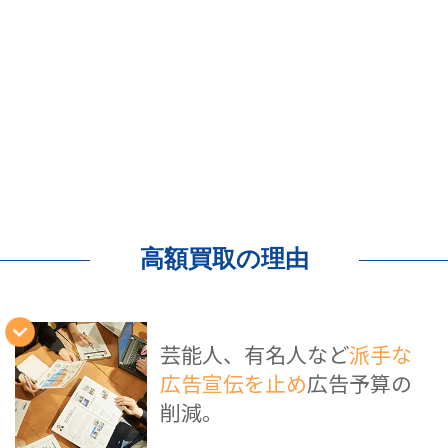
高額買取の理由
芸能人、有名人など
派手な
広告宣伝を止め
広告予算の
削減。