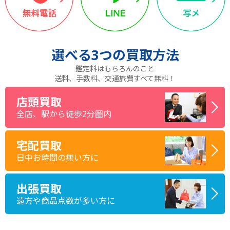
選べる
3つ
の買取方法
鑑定料はもちろんのこと
送料、手数料、交通旅費すべて無料！
店頭買取
全店、駅から徒歩2分圏内
宅配買取
日中お時間の無い方に
出張買取
遠方や商品点数が多い方に