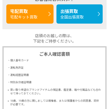
宅配買取
出張買取
宅配キット買取
全国出張買取
店頭のお越しの際は、
下記をご持参ください。
ご本人確認書類
・個人番号カード
・運転免許証
・運転経歴証明書
・特別永住者証明書
※
買い取り希望のブランドアイテムの保証書、鑑定書、箱や付属品なども合わ
せて持ってきてください。
※
18歳、19歳の方に関しましては親権者、または保護者からの同意書、同伴
が必要です。