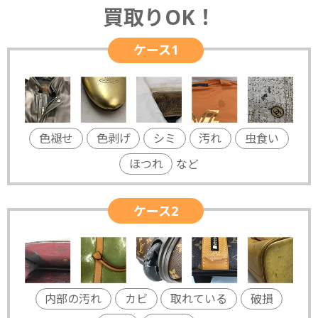
買取りOK！
ケース1
色褪せ
色剥げ
シミ
汚れ
虫食い
ほつれ
など
ケース2
内部の汚れ
カビ
取れている
破損