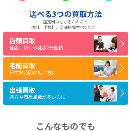
選べる
3つ
の買取方法
鑑定料はもちろんのこと
送料、手数料、交通旅費すべて無料！
店頭買取
全店、駅から徒歩2分圏内
宅配買取
日中お時間の無い方に
出張買取
遠方や商品点数が多い方に
こんなものでも