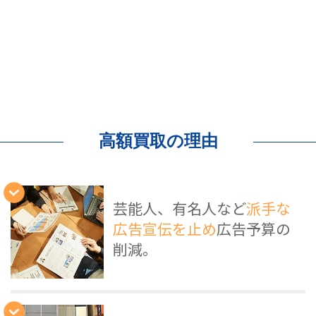
高額買取の理由
芸能人、有名人など
派手な
広告宣伝を止め
広告予算の
削減。