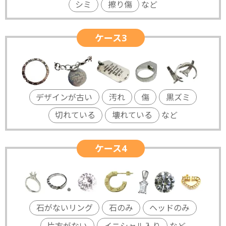
シミ
擦り傷
など
ケース3
デザインが古い
汚れ
傷
黒ズミ
切れている
壊れている
など
ケース4
石がないリング
石のみ
ヘッドのみ
片方がない
イニシャル入り
など