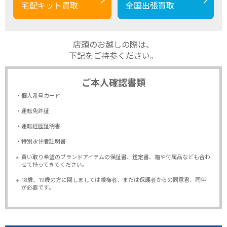
宅配キット買取
全国出張買取
店頭のお越しの際は、
下記をご持参ください。
ご本人確認書類
・個人番号カード
・運転免許証
・運転経歴証明書
・特別永住者証明書
※
買い取り希望のブランドアイテムの保証書、鑑定書、箱や付属品なども合わ
せて持ってきてください。
※
18歳、19歳の方に関しましては親権者、または保護者からの同意書、同伴
が必要です。