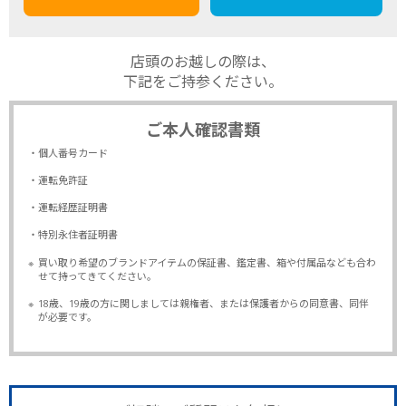
店頭のお越しの際は、
下記をご持参ください。
ご本人確認書類
・個人番号カード
・運転免許証
・運転経歴証明書
・特別永住者証明書
※
買い取り希望のブランドアイテムの保証書、鑑定書、箱や付属品なども合わ
せて持ってきてください。
※
18歳、19歳の方に関しましては親権者、または保護者からの同意書、同伴
が必要です。