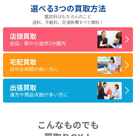
選べる
3つ
の買取方法
鑑定料はもちろんのこと
送料、手数料、交通旅費すべて無料！
店頭買取
全店、駅から徒歩2分圏内
宅配買取
日中お時間の無い方に
出張買取
遠方や商品点数が多い方に
こんなものでも