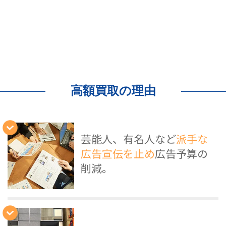
高額買取の理由
芸能人、有名人など
派手な
広告宣伝を止め
広告予算の
削減。