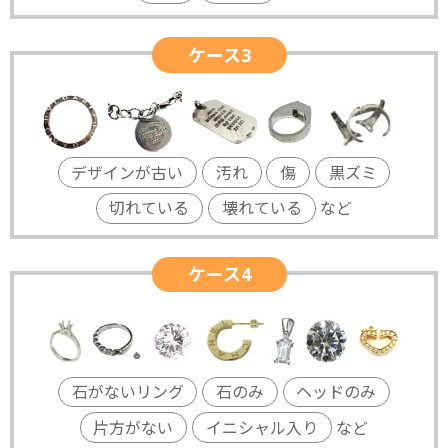
ケース3
デザインが古い
汚れ
傷
黒ズミ
切れている
壊れている
など
ケース4
石がないリング
石のみ
ヘッドのみ
片方がない
イニシャル入り
など