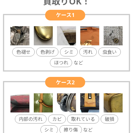
買取りOK！
ケース1
色褪せ
色剥げ
シミ
汚れ
虫食い
ほつれ
など
ケース2
内部の汚れ
カビ
取れている
破損
シミ
擦り傷
など