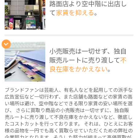
路面店より空中階に出店し
て
家賃を抑える
。
小売販売は一切せず、独自
販売ルートに売り渡して
不
良在庫をかかえない
。
ブランドファンは芸能人、有名人などを起用しての派手な
広告宣伝など一切行わず、また店舗も路面などの家賃の高
い場所は避け、空中階などできる限り家賃の安い場所を選
び、 さらに買取り商品の小売販売は一切せずに、独自販
売ルートに売り渡して不良在庫をかかえないなど、徹底し
たコストカットを行っております。 それは、ひとえにお客
様の品物を一円でも高く買取らせていただくための弊社の
企業努力となります。そうした努力が相まって高価買取が