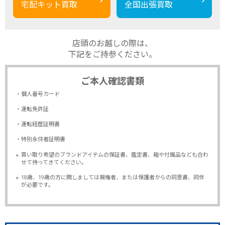
宅配キット買取
全国出張買取
店頭のお越しの際は、
下記をご持参ください。
ご本人確認書類
・個人番号カード
・運転免許証
・運転経歴証明書
・特別永住者証明書
※
買い取り希望のブランドアイテムの保証書、鑑定書、箱や付属品なども合わ
せて持ってきてください。
※
18歳、19歳の方に関しましては親権者、または保護者からの同意書、同伴
が必要です。