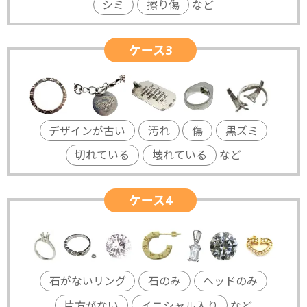
シミ
擦り傷
など
ケース3
デザインが古い
汚れ
傷
黒ズミ
切れている
壊れている
など
ケース4
石がないリング
石のみ
ヘッドのみ
片方がない
イニシャル入り
など