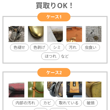
買取りOK！
ケース1
色褪せ
色剥げ
シミ
汚れ
虫食い
ほつれ
など
ケース2
内部の汚れ
カビ
取れている
破損