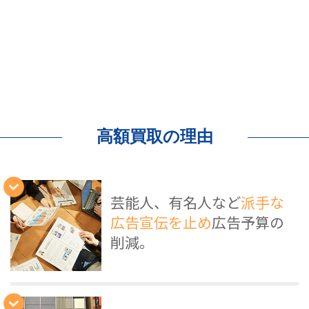
高額買取の理由
芸能人、有名人など
派手な
広告宣伝を止め
広告予算の
削減。