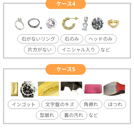
ケース4
石がないリング
石のみ
ヘッドのみ
片方がない
イニシャル入り
など
ケース5
インゴット
文字盤のキズ
角擦れ
ほつれ
型崩れ
裏の汚れ
など