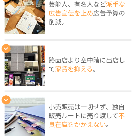
芸能人、有名人など
派手な
広告宣伝を止め
広告予算の
削減。
路面店より空中階に出店し
て
家賃を抑える
。
小売販売は一切せず、独自
販売ルートに売り渡して
不
良在庫をかかえない
。