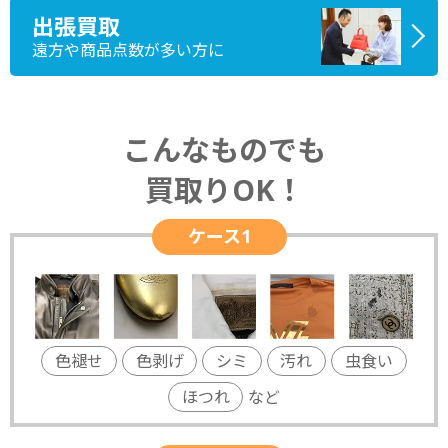
出張買取
遠方や商品点数が多い方に
こんなものでも
買取りOK！
ケース1
色褪せ
色剥げ
シミ
汚れ
虫食い
ほつれ
など