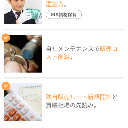
鑑定力
。
GIA資格保有
自社メンテナンスで
販売コ
スト削減
。
独自販売ルート新規開拓
と
買取相場の先読み。