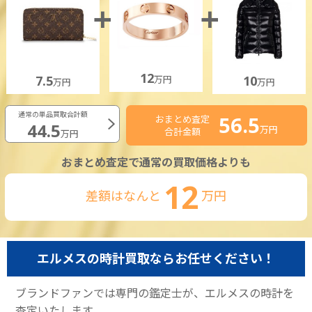
12
7.5
10
万円
万円
万円
通常の単品買取合計額
56.5
おまとめ査定
44.5
万円
合計金額
万円
おまとめ査定で通常の買取価格よりも
12
差額はなんと
万円
エルメスの時計買取ならお任せください！
ブランドファンでは専門の鑑定士が、エルメスの時計を
査定いたします。