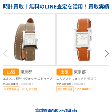
時計買取｜無料のLINE査定を活用！買取実績
出張
東京都
出張
東京都
エルメス 時計 Hウォッチ エトゥープ
エルメス Hウォッチ HH1.210
他店買取価格：100,000円
他店買取価格：60,000円
他
203,700
127,000
円
円
参考買取価格
参考買取価格
高額買取の理由