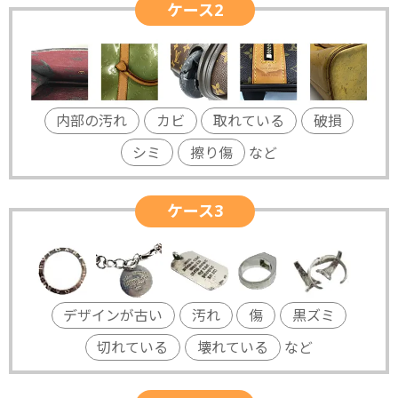
ケース2
内部の汚れ
カビ
取れている
破損
シミ
擦り傷
など
ケース3
デザインが古い
汚れ
傷
黒ズミ
切れている
壊れている
など