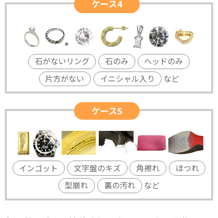
ケース4
石がないリング
石のみ
ヘッドのみ
片方がない
イニシャル入り
など
ケース5
インゴット
文字盤のキズ
角擦れ
ほつれ
型崩れ
裏の汚れ
など