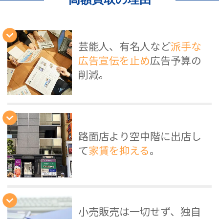
芸能人、有名人など
派手な
広告宣伝を止め
広告予算の
削減。
路面店より空中階に出店し
て
家賃を抑える
。
小売販売は一切せず、独自