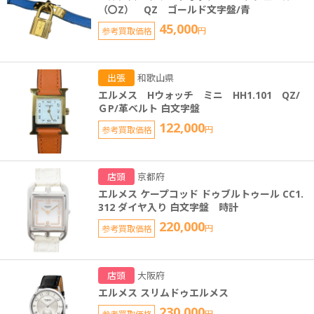
（〇Z） QZ ゴールド文字盤/青
45,000
参考買取価格
円
出張
和歌山県
エルメス Hウォッチ ミニ HH1.101 QZ/
ＧP/革ベルト 白文字盤
122,000
参考買取価格
円
店頭
京都府
エルメス ケープコッド ドゥブルトゥール CC1.
312 ダイヤ入り 白文字盤 時計
220,000
参考買取価格
円
店頭
大阪府
エルメス スリムドゥエルメス
230,000
参考買取価格
円