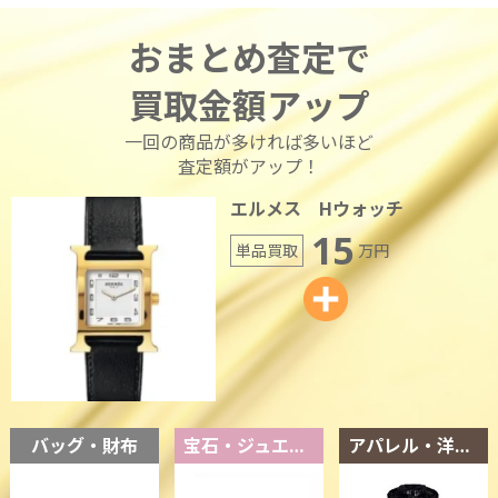
おまとめ査定で
買取金額アップ
一回の商品が多ければ多いほど
査定額がアップ！
エルメス Hウォッチ
15
単品買取
万円
バッグ・財布
宝石・ジュエリー
アパレル・洋服・靴