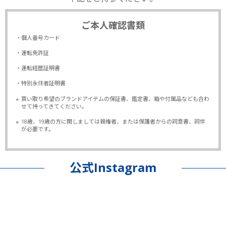
ご本人確認書類
・個人番号カード
・運転免許証
・運転経歴証明書
・特別永住者証明書
※
買い取り希望のブランドアイテムの保証書、鑑定書、箱や付属品なども合わ
せて持ってきてください。
※
18歳、19歳の方に関しましては親権者、または保護者からの同意書、同伴
が必要です。
公式Instagram