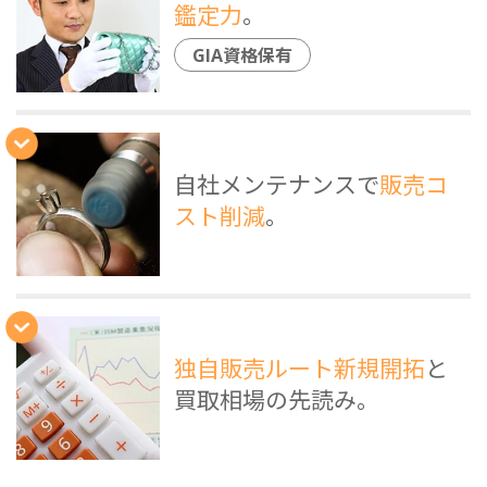
鑑定力
。
GIA資格保有
自社メンテナンスで
販売コ
スト削減
。
独自販売ルート新規開拓
と
買取相場の先読み。