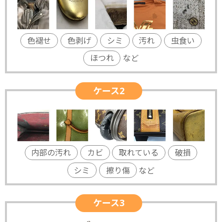
色褪せ
色剥げ
シミ
汚れ
虫食い
ほつれ
など
ケース2
内部の汚れ
カビ
取れている
破損
シミ
擦り傷
など
ケース3