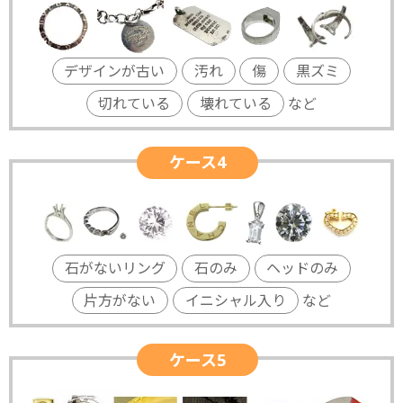
デザインが古い
汚れ
傷
黒ズミ
切れている
壊れている
など
ケース4
石がないリング
石のみ
ヘッドのみ
片方がない
イニシャル入り
など
ケース5