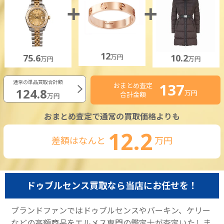
12
75.6
10.2
万円
万円
万円
通常の単品買取合計額
137
おまとめ査定
124.8
万円
合計金額
万円
おまとめ査定で通常の買取価格よりも
12.2
差額はなんと
万円
ドゥブルセンス買取なら当店にお任せを！
ブランドファンではドゥブルセンスやバーキン、ケリー
などの高額商品をエルメス専門の鑑定士が査定いたしま