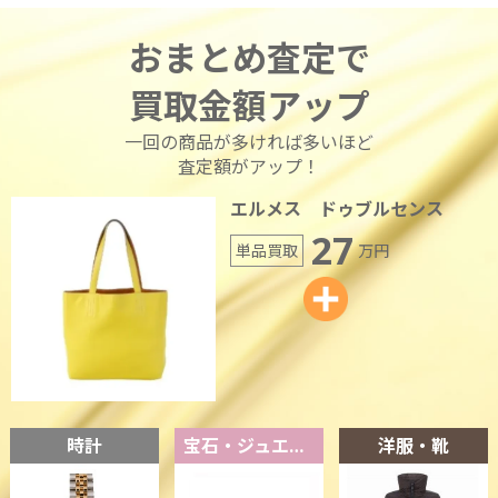
おまとめ査定で
買取金額アップ
一回の商品が多ければ多いほど
査定額がアップ！
エルメス ドゥブルセンス
27
単品買取
万円
時計
宝石・ジュエリー
洋服・靴