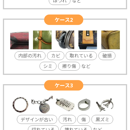
ほつれ
など
ケース2
内部の汚れ
カビ
取れている
破損
シミ
擦り傷
など
ケース3
デザインが古い
汚れ
傷
黒ズミ
切れている
壊れている
など