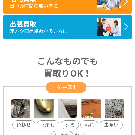
日中お時間の無い方に
出張買取
遠方や商品点数が多い方に
こんなものでも
買取りOK！
ケース1
色褪せ
色剥げ
シミ
汚れ
虫食い