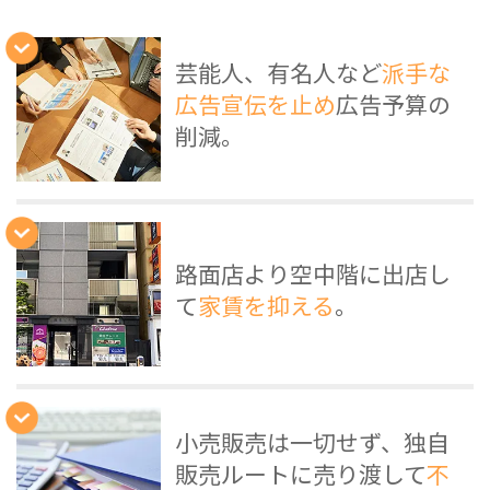
芸能人、有名人など
派手な
広告宣伝を止め
広告予算の
削減。
路面店より空中階に出店し
て
家賃を抑える
。
小売販売は一切せず、独自
販売ルートに売り渡して
不