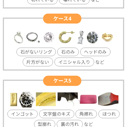
ケース4
石がないリング
石のみ
ヘッドのみ
片方がない
イニシャル入り
など
ケース5
インゴット
文字盤のキズ
角擦れ
ほつれ
型崩れ
裏の汚れ
など