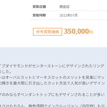
買取店舗
銀座店
買取時期
2022年01月
350,000
参考買取価格
円
イプダイヤモンドがセンターストーンにデザインされたリング
ました。
トはオーバルカットとマーキスカットのメリットを見事にマッ
の輝きを最大限に引き出したカット方法で人気が高いデザイン
グのみならずペンダントトップにもデザインされることが多い
きさはもちろん、無色透明でインクルージョン（内包物）も少