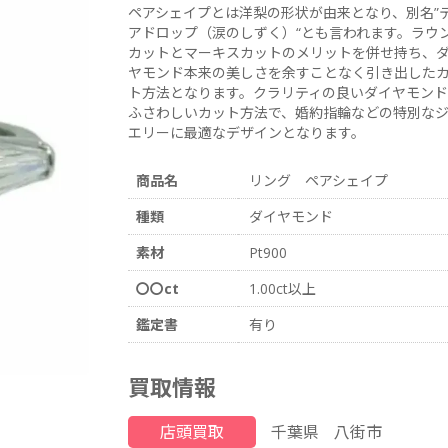
ペアシェイプとは洋梨の形状が由来となり、別名”
アドロップ（涙のしずく）“とも言われます。ラウ
カットとマーキスカットのメリットを併せ持ち、
ヤモンド本来の美しさを余すことなく引き出した
ト方法となります。クラリティの良いダイヤモン
ふさわしいカット方法で、婚約指輪などの特別な
エリーに最適なデザインとなります。
商品名
リング ペアシェイプ
種類
ダイヤモンド
素材
Pt900
〇〇ct
1.00ct以上
鑑定書
有り
買取情報
店頭買取
千葉県
八街市