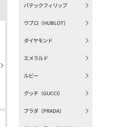
パテックフィリップ
ウブロ（HUBLOT）
ダイヤモンド
エメラルド
ルビー
Pear_shape
Marquise_cut
グッチ（GUCCI）
ダイヤモンド ペアシ
ダイヤモンド
ェイプ
スカット
プラダ（PRADA）