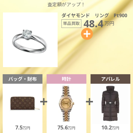
査定額がアップ！
ダイヤモンド リング Pt900
48.4
万円
単品買取
バッグ・財布
時計
アパレル
7.5
75.6
10.2
万円
万円
万円