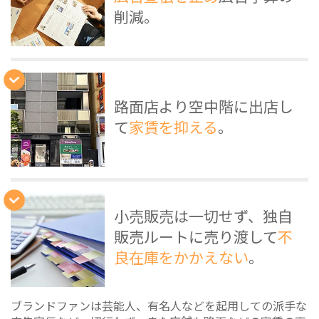
削減。
路面店より空中階に出店し
て
家賃を抑える
。
小売販売は一切せず、独自
販売ルートに売り渡して
不
良在庫をかかえない
。
ブランドファンは芸能人、有名人などを起用しての派手な