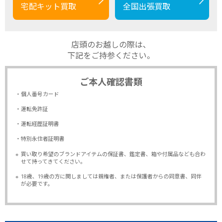
宅配キット買取
全国出張買取
店頭のお越しの際は、
下記をご持参ください。
ご本人確認書類
・個人番号カード
・運転免許証
・運転経歴証明書
・特別永住者証明書
※
買い取り希望のブランドアイテムの保証書、鑑定書、箱や付属品なども合わ
せて持ってきてください。
※
18歳、19歳の方に関しましては親権者、または保護者からの同意書、同伴
が必要です。