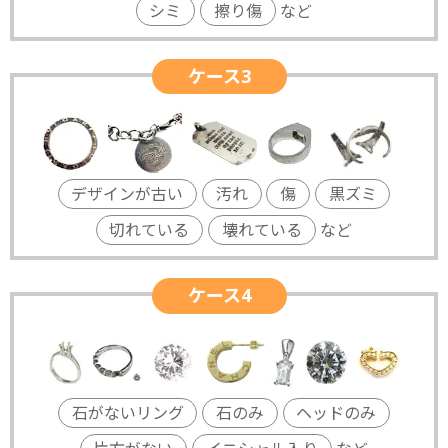
シミ
擦り傷
など
ケース3
デザインが古い
汚れ
傷
黒ズミ
切れている
壊れている
など
ケース4
石がないリング
石のみ
ヘッドのみ