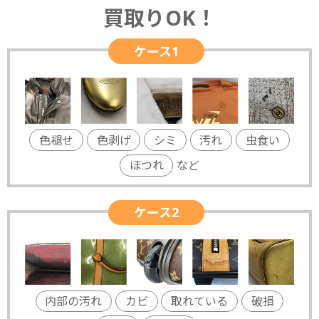
買取りOK！
ケース1
色褪せ
色剥げ
シミ
汚れ
虫食い
ほつれ
など
ケース2
内部の汚れ
カビ
取れている
破損