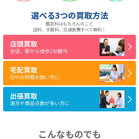
選べる
3つ
の買取方法
鑑定料はもちろんのこと
送料、手数料、交通旅費すべて無料！
店頭買取
全店、駅から徒歩2分圏内
宅配買取
日中お時間の無い方に
出張買取
遠方や商品点数が多い方に
こんなものでも