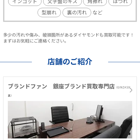
インゴット
文字盤のキズ
角擦れ
ほつれ
型崩れ
裏の汚れ
など
多少の汚れや傷み、破損箇所があるダイヤモンドも買取可能です！
まずはお気軽にご連絡ください。
店舗のご紹介
ブランドファン 銀座ブランド買取専門店
（GINZA SIX
裏）