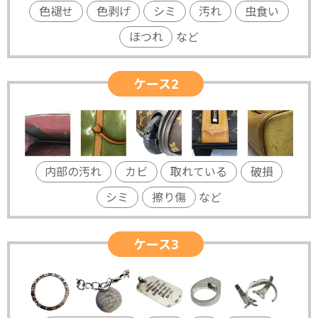
色褪せ
色剥げ
シミ
汚れ
虫食い
ほつれ
など
ケース2
内部の汚れ
カビ
取れている
破損
シミ
擦り傷
など
ケース3