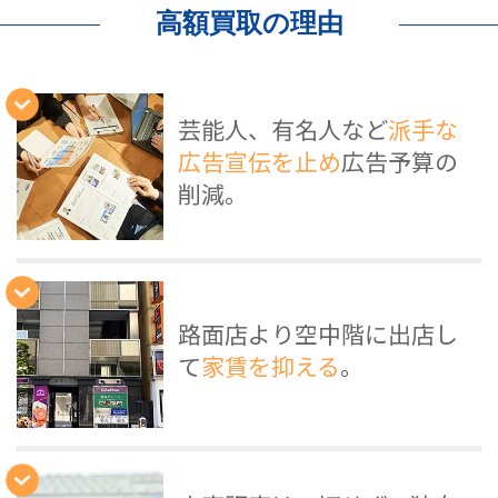
高額買取の理由
芸能人、有名人など
派手な
広告宣伝を止め
広告予算の
削減。
路面店より空中階に出店し
て
家賃を抑える
。