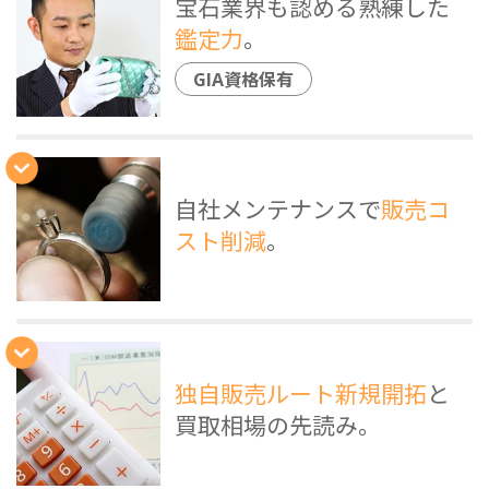
宝石業界も認める熟練した
鑑定力
。
GIA資格保有
自社メンテナンスで
販売コ
スト削減
。
独自販売ルート新規開拓
と
買取相場の先読み。