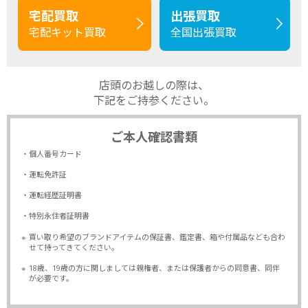
宅配買取
出張買取
宅配キット買取
全国出張買取
店頭のお越しの際は、
下記をご持参ください。
ご本人確認書類
・個人番号カード
・運転免許証
・運転経歴証明書
・特別永住者証明書
※
買い取り希望のブランドアイテムの保証書、鑑定書、箱や付属品なども合わ
せて持ってきてください。
※
18歳、19歳の方に関しましては親権者、または保護者からの同意書、同伴
が必要です。