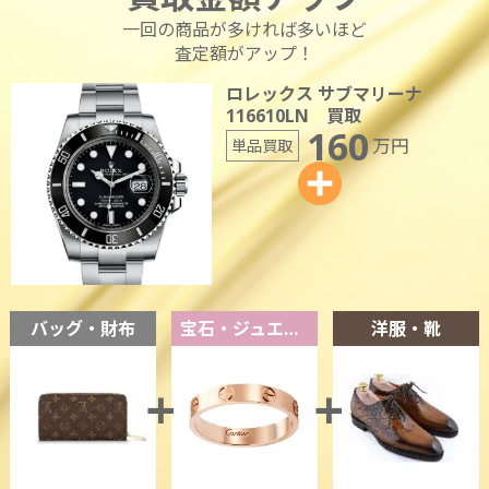
一回の商品が多ければ多いほど
査定額がアップ！
ロレックス サブマリーナ
116610LN 買取
160
万円
単品買取
バッグ・財布
宝石・ジュエリー
洋服・靴