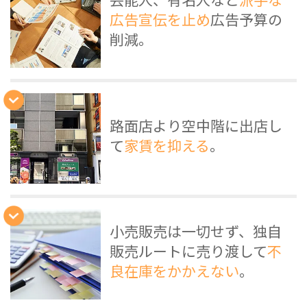
芸能人、有名人など
派手な
広告宣伝を止め
広告予算の
削減。
路面店より空中階に出店し
て
家賃を抑える
。
小売販売は一切せず、独自
販売ルートに売り渡して
不
良在庫をかかえない
。