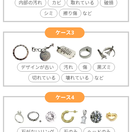
内部の汚れ
カビ
取れている
破損
シミ
擦り傷
など
ケース3
デザインが古い
汚れ
傷
黒ズミ
切れている
壊れている
など
ケース4
石がないリング
石のみ
ヘッドのみ