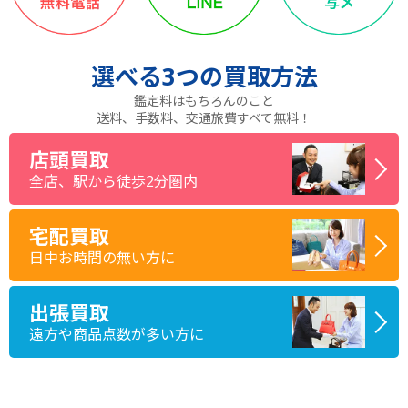
選べる
3つ
の買取方法
鑑定料はもちろんのこと
送料、手数料、交通旅費すべて無料！
店頭買取
全店、駅から徒歩2分圏内
宅配買取
日中お時間の無い方に
出張買取
遠方や商品点数が多い方に