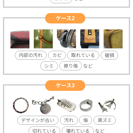
ケース2
内部の汚れ
カビ
取れている
破損
シミ
擦り傷
など
ケース3
デザインが古い
汚れ
傷
黒ズミ
切れている
壊れている
など