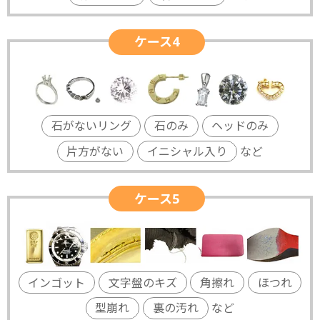
ケース4
石がないリング
石のみ
ヘッドのみ
片方がない
イニシャル入り
など
ケース5
インゴット
文字盤のキズ
角擦れ
ほつれ
型崩れ
裏の汚れ
など