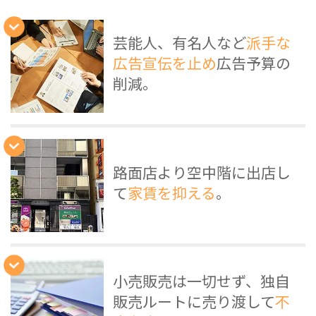
芸能人、有名人など
派手な
広告宣伝を止め
広告予算の
削減。
路面店より空中階に出店し
て
家賃を抑える
。
小売販売は一切せず、独自
販売ルートに売り渡して
不