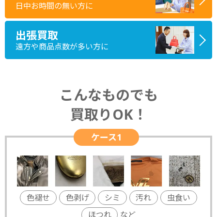
日中お時間の無い方に
出張買取
遠方や商品点数が多い方に
こんなものでも
買取りOK！
ケース1
色褪せ
色剥げ
シミ
汚れ
虫食い
ほつれ
など