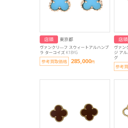
店頭
東京都
店頭
ヴァンクリ―フ スウィートアルハンブ
ヴァン
ラ ターコイズ K18YG
ジ ア
グ
285,000
参考買取価格
円
参考