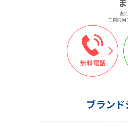
ま
査
ご質問何
ブランド