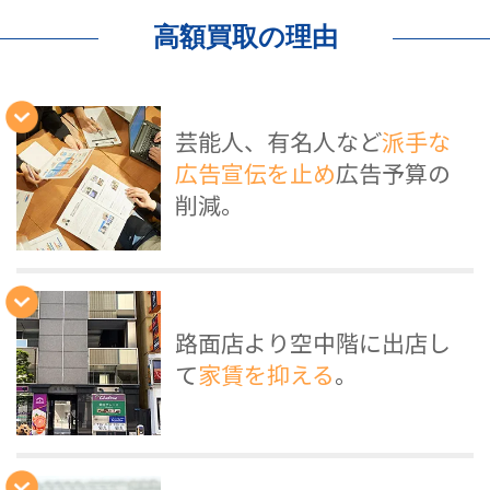
高額買取の理由
芸能人、有名人など
派手な
広告宣伝を止め
広告予算の
削減。
路面店より空中階に出店し
て
家賃を抑える
。