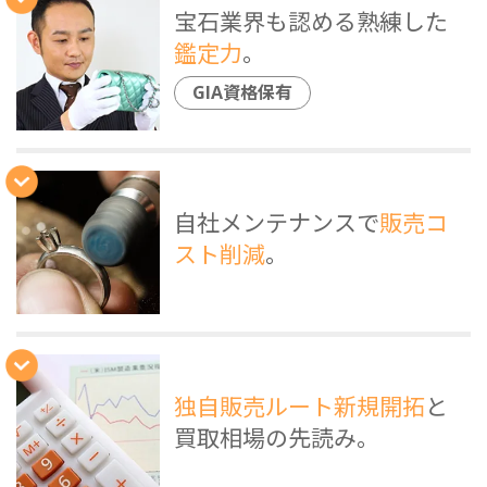
宝石業界も認める熟練した
鑑定力
。
GIA資格保有
自社メンテナンスで
販売コ
スト削減
。
独自販売ルート新規開拓
と
買取相場の先読み。