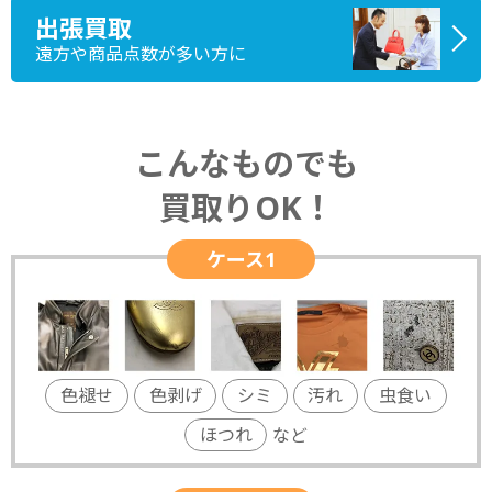
出張買取
遠方や商品点数が多い方に
こんなものでも
買取りOK！
ケース1
色褪せ
色剥げ
シミ
汚れ
虫食い
ほつれ
など