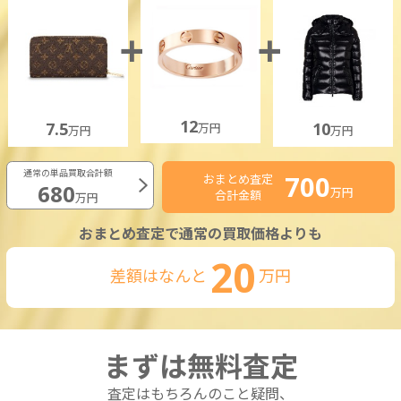
12
7.5
10
万円
万円
万円
通常の単品買取合計額
700
おまとめ査定
680
万円
合計金額
万円
おまとめ査定で通常の買取価格よりも
20
差額はなんと
万円
まずは無料査定
査定はもちろんのこと疑問、