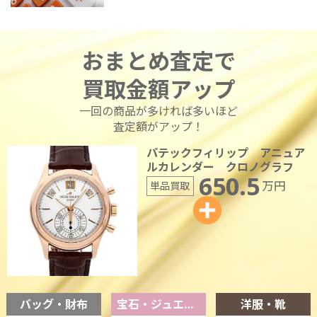
おまとめ査定で
買取金額アップ
一回の商品が多ければ多いほど
査定額がアップ！
パテックフィリップ アニュア
ルカレンダー クロノグラフ
650.5
万円
単品買取
バッグ・財布
宝石・ジュエリー
洋服・靴