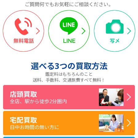
ご質問何でもお気軽にご相談ください。
選べる
3つ
の買取方法
鑑定料はもちろんのこと
送料、手数料、交通旅費すべて無料！
店頭買取
全店、駅から徒歩2分圏内
宅配買取
日中お時間の無い方に