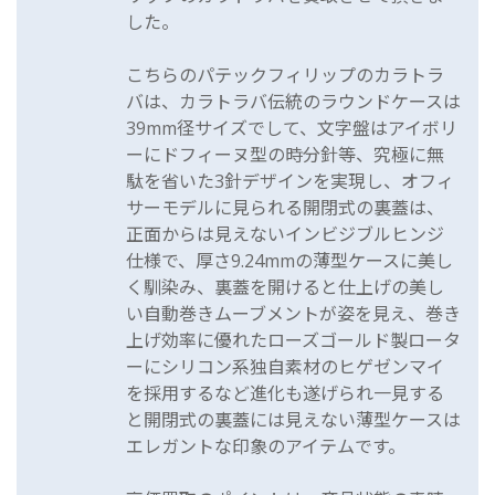
した。
こちらのパテックフィリップのカラトラ
バは、カラトラバ伝統のラウンドケースは
39mm径サイズでして、文字盤はアイボリ
ーにドフィーヌ型の時分針等、究極に無
駄を省いた3針デザインを実現し、オフィ
サーモデルに見られる開閉式の裏蓋は、
正面からは見えないインビジブルヒンジ
仕様で、厚さ9.24mmの薄型ケースに美し
く馴染み、裏蓋を開けると仕上げの美し
い自動巻きムーブメントが姿を見え、巻き
上げ効率に優れたローズゴールド製ロータ
ーにシリコン系独自素材のヒゲゼンマイ
を採用するなど進化も遂げられ一見する
と開閉式の裏蓋には見えない薄型ケースは
エレガントな印象のアイテムです。