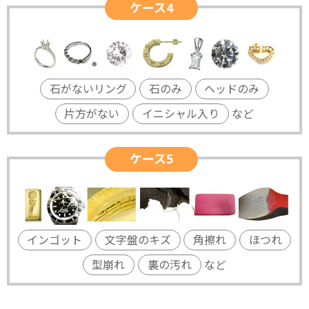
ケース4
石がないリング
石のみ
ヘッドのみ
片方がない
イニシャル入り
など
ケース5
インゴット
文字盤のキズ
角擦れ
ほつれ
型崩れ
裏の汚れ
など