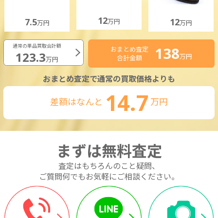
12
7.5
12
万円
万円
万円
通常の単品買取合計額
138
おまとめ査定
123.3
万円
合計金額
万円
おまとめ査定で通常の買取価格よりも
14.7
差額はなんと
万円
まずは無料査定
査定はもちろんのこと疑問、
ご質問何でもお気軽にご相談ください。