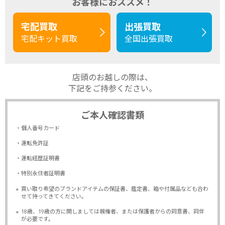
お客様におススメ！
宅配買取
出張買取
宅配キット買取
全国出張買取
店頭のお越しの際は、
下記をご持参ください。
ご本人確認書類
・個人番号カード
・運転免許証
・運転経歴証明書
・特別永住者証明書
※
買い取り希望のブランドアイテムの保証書、鑑定書、箱や付属品なども合わ
せて持ってきてください。
※
18歳、19歳の方に関しましては親権者、または保護者からの同意書、同伴
が必要です。