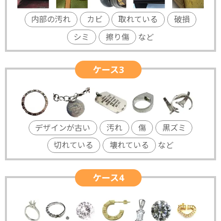
内部の汚れ
カビ
取れている
破損
シミ
擦り傷
など
ケース3
デザインが古い
汚れ
傷
黒ズミ
切れている
壊れている
など
ケース4