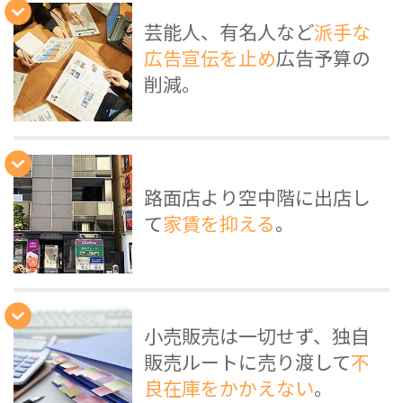
芸能人、有名人など
派手な
広告宣伝を止め
広告予算の
削減。
路面店より空中階に出店し
て
家賃を抑える
。
小売販売は一切せず、独自
販売ルートに売り渡して
不
良在庫をかかえない
。