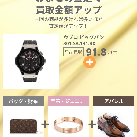
買取金額アップ
一回の商品が多ければ多いほど
査定額がアップ！
ウブロ ビッグバン
301.SB.131.RX
91.8
万円
単品買取
バッグ・財布
宝石・ジュエリー
アパレル