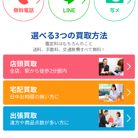
選べる
3つ
の買取方法
鑑定料はもちろんのこと
送料、手数料、交通旅費すべて無料！
店頭買取
全店、駅から徒歩2分圏内
宅配買取
日中お時間の無い方に
出張買取
遠方や商品点数が多い方に