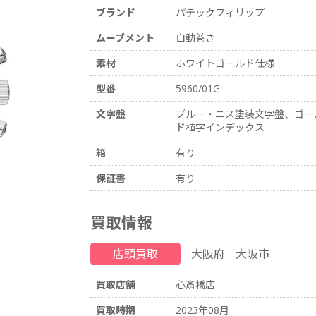
ブランド
パテックフィリップ
ムーブメント
自動巻き
素材
ホワイトゴールド仕様
型番
5960/01G
文字盤
ブルー・ニス塗装文字盤、ゴー
ド植字インデックス
箱
有り
保証書
有り
買取情報
店頭買取
大阪府
大阪市
買取店舗
心斎橋店
買取時期
2023年08月