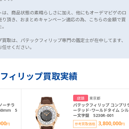
トは、商品状態の素晴らしさに加え、他にもオーデマピゲのロ
売り頂き、おまとめキャンペーン適応の為、こちらの金額で買
た。
プ買取は、パテックフィリップ専門の鑑定士が在中してます、
お任せください。
フィリップ買取実績
店頭
東京都
ノーチラ
パテックフィリップ コンプリ
0ｍｍ 5
ーテッド･ワールドタイム シ
ー文字盤 5230R-001
000
3,800,000
円
参考買取価格
円