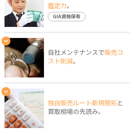
鑑定力
。
GIA資格保有
自社メンテナンスで
販売コ
スト削減
。
独自販売ルート新規開拓
と
買取相場の先読み。