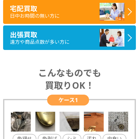
宅配買取
日中お時間の無い方に
出張買取
遠方や商品点数が多い方に
こんなものでも
買取りOK！
ケース1
色褪せ
色剥げ
シミ
汚れ
虫食い