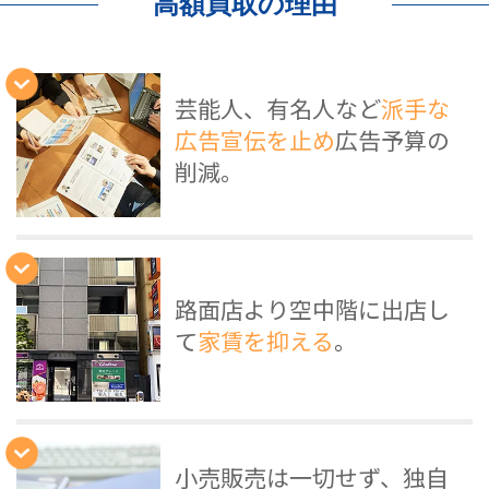
高額買取の理由
芸能人、有名人など
派手な
広告宣伝を止め
広告予算の
削減。
路面店より空中階に出店し
て
家賃を抑える
。
小売販売は一切せず、独自