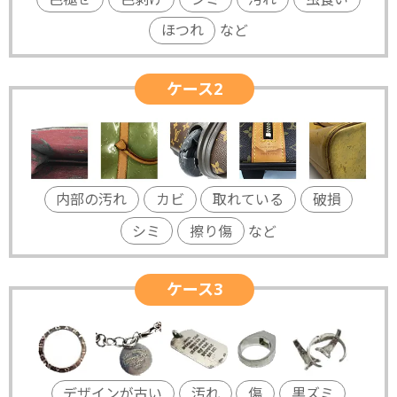
ほつれ
など
ケース2
内部の汚れ
カビ
取れている
破損
シミ
擦り傷
など
ケース3
デザインが古い
汚れ
傷
黒ズミ