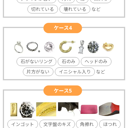
切れている
壊れている
など
ケース4
石がないリング
石のみ
ヘッドのみ
片方がない
イニシャル入り
など
ケース5
インゴット
文字盤のキズ
角擦れ
ほつれ