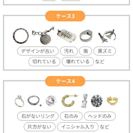
ケース3
デザインが古い
汚れ
傷
黒ズミ
切れている
壊れている
など
ケース4
石がないリング
石のみ
ヘッドのみ
片方がない
イニシャル入り
など