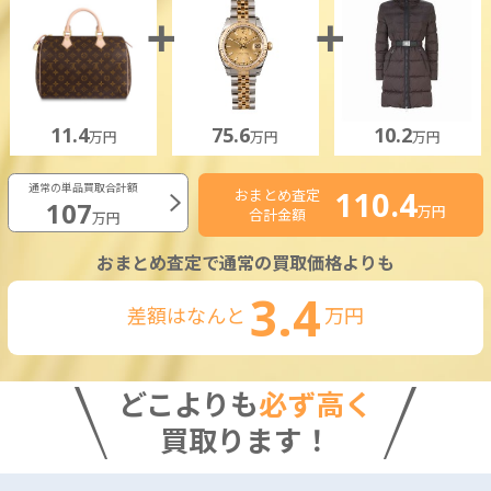
11.4
75.6
10.2
万円
万円
万円
通常の単品買取合計額
110.4
おまとめ査定
107
万円
合計金額
万円
おまとめ査定で通常の買取価格よりも
3.4
差額はなんと
万円
どこよりも
必ず高く
買取ります！