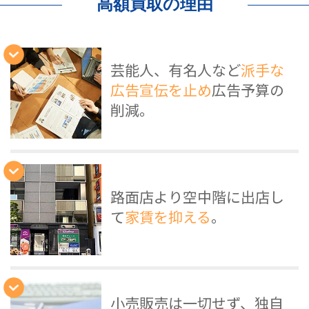
高額買取の理由
芸能人、有名人など
派手な
広告宣伝を止め
広告予算の
削減。
路面店より空中階に出店し
て
家賃を抑える
。
小売販売は一切せず、独自