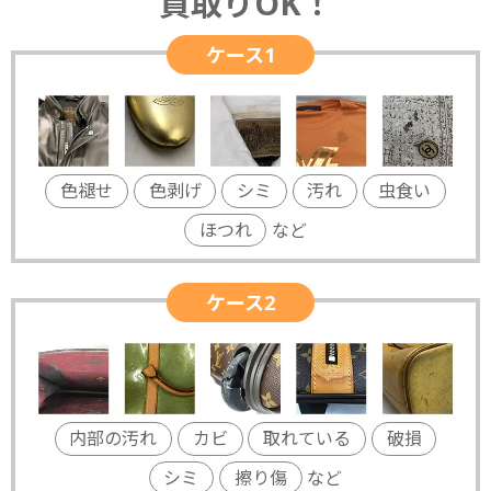
買取りOK！
ケース1
色褪せ
色剥げ
シミ
汚れ
虫食い
ほつれ
など
ケース2
内部の汚れ
カビ
取れている
破損
シミ
擦り傷
など