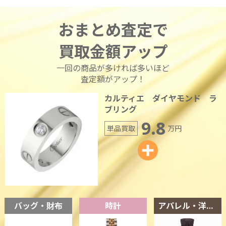
おまとめ査定で
買取金額アップ
一回の商品が多ければ多いほど
査定額がアップ！
カルティエ ダイヤモンド ラ
ブリング
9.8
単品買取
万円
バッグ・財布
時計
アパレル・洋服・靴