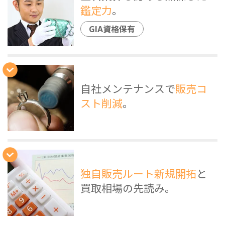
鑑定力
。
GIA資格保有
自社メンテナンスで
販売コ
スト削減
。
独自販売ルート新規開拓
と
買取相場の先読み。