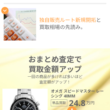
独自販売ルート新規開拓
と
買取相場の先読み。
おまとめ査定で
買取金額アップ
一回の商品が多ければ多いほど
査定額がアップ！
オメガ スピードマスター レー
シング 40MM
24.8
万円
単品買取