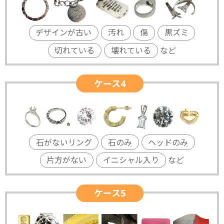
デザインが古い
汚れ
傷
黒ズミ
切れている
壊れている
など
ケース4
石がないリング
石のみ
ヘッドのみ
片方がない
イニシャル入り
など
ケース5