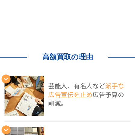
高額買取の理由
芸能人、有名人など
派手な
広告宣伝を止め
広告予算の
削減。