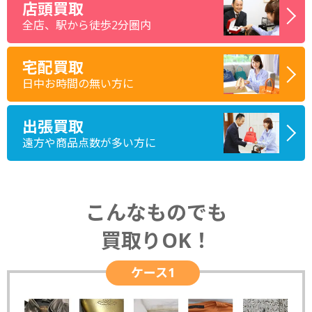
店頭買取
全店、駅から徒歩2分圏内
宅配買取
日中お時間の無い方に
出張買取
遠方や商品点数が多い方に
こんなものでも
買取りOK！
ケース1