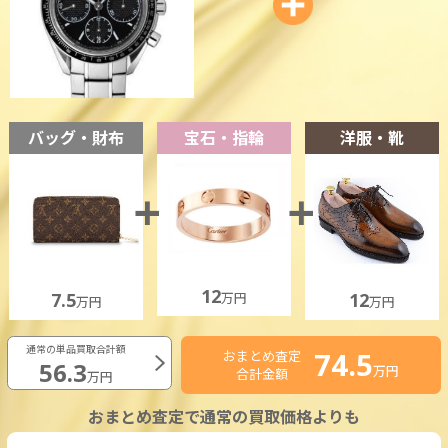
バッグ・財布
宝石・指輪
洋服・靴
12
7.5
12
万円
万円
万円
通常の単品買取合計額
74.5
おまとめ査定
56.3
万円
合計金額
万円
おまとめ査定で通常の買取価格よりも