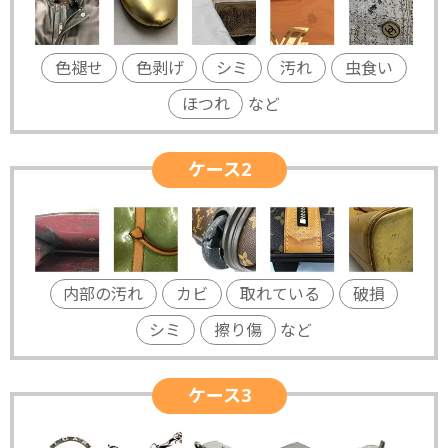
色褪せ
色剥げ
シミ
汚れ
虫食い
ほつれ
など
ケース2
内部の汚れ
カビ
取れている
破損
シミ
擦り傷
など
ケース3