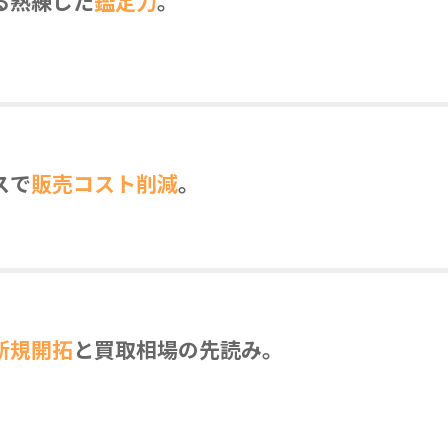
る熟練した
鑑定力
。
スで
販売コスト削減
。
新規開拓
と買取相場の先読み。