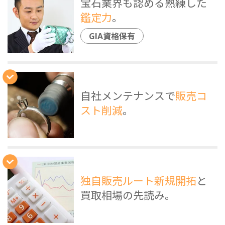
宝石業界も認める熟練した
鑑定力
。
GIA資格保有
自社メンテナンスで
販売コ
スト削減
。
独自販売ルート新規開拓
と
買取相場の先読み。