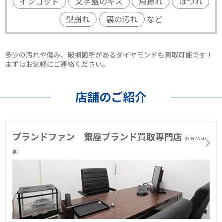
インゴット
文字盤のキズ
角擦れ
ほつれ
型崩れ
裏の汚れ
など
多少の汚れや傷み、破損箇所があるダイヤモンドも買取可能です！
まずはお気軽にご連絡ください。
店舗のご紹介
ブランドファン 銀座ブランド買取専門店
（GINZA SIX
裏）