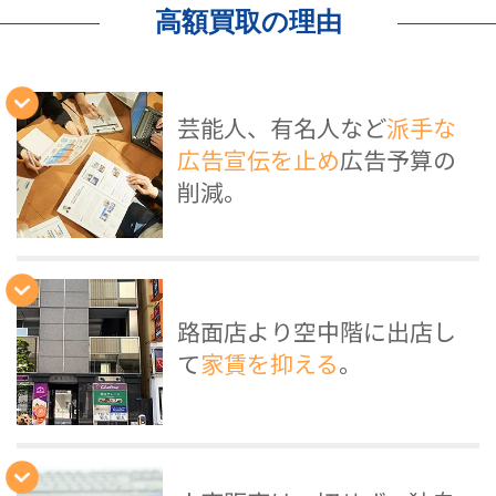
高額買取の理由
芸能人、有名人など
派手な
広告宣伝を止め
広告予算の
削減。
路面店より空中階に出店し
て
家賃を抑える
。