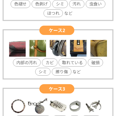
色褪せ
色剥げ
シミ
汚れ
虫食い
ほつれ
など
ケース2
内部の汚れ
カビ
取れている
破損
シミ
擦り傷
など
ケース3