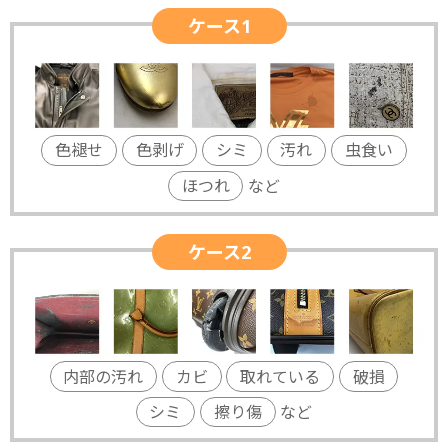
ケース1
色褪せ
色剥げ
シミ
汚れ
虫食い
ほつれ
など
ケース2
内部の汚れ
カビ
取れている
破損
シミ
擦り傷
など