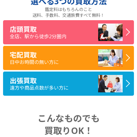
選べる
3つ
の買取方法
鑑定料はもちろんのこと
送料、手数料、交通旅費すべて無料！
店頭買取
全店、駅から徒歩2分圏内
宅配買取
日中お時間の無い方に
出張買取
遠方や商品点数が多い方に
こんなものでも
買取りOK！