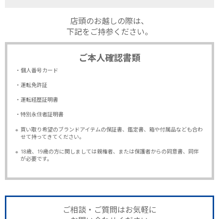
店頭のお越しの際は、
下記をご持参ください。
ご本人確認書類
・個人番号カード
・運転免許証
・運転経歴証明書
・特別永住者証明書
※
買い取り希望のブランドアイテムの保証書、鑑定書、箱や付属品なども合わ
せて持ってきてください。
※
18歳、19歳の方に関しましては親権者、または保護者からの同意書、同伴
が必要です。
ご相談・ご質問はお気軽に