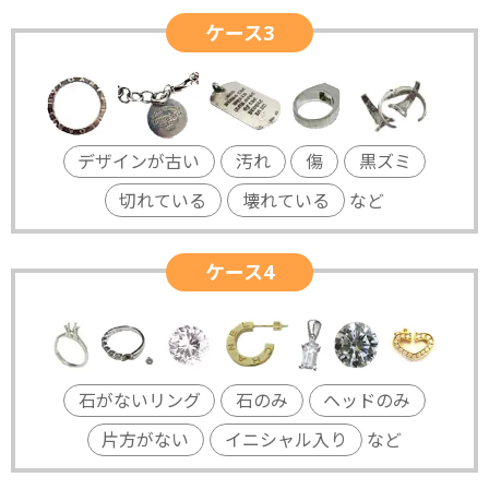
ケース3
デザインが古い
汚れ
傷
黒ズミ
切れている
壊れている
など
ケース4
石がないリング
石のみ
ヘッドのみ
片方がない
イニシャル入り
など