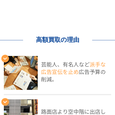
高額買取の理由
芸能人、有名人など
派手な
広告宣伝を止め
広告予算の
削減。
路面店より空中階に出店し