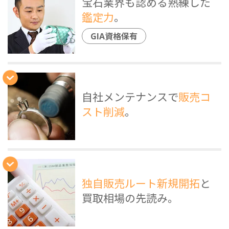
宝石業界も認める熟練した
鑑定力
。
GIA資格保有
自社メンテナンスで
販売コ
スト削減
。
独自販売ルート新規開拓
と
買取相場の先読み。