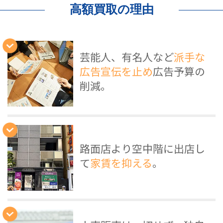
高額買取の理由
芸能人、有名人など
派手な
広告宣伝を止め
広告予算の
削減。
路面店より空中階に出店し
て
家賃を抑える
。