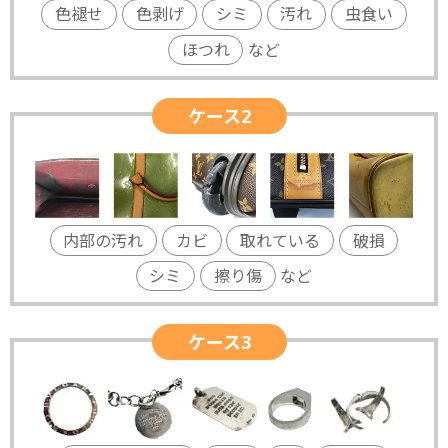
色褪せ
色剥げ
シミ
汚れ
虫食い
ほつれ
など
ケース2
内部の汚れ
カビ
取れている
破損
シミ
擦り傷
など
ケース3