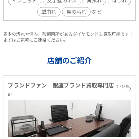
インゴット
文字盤のキズ
角擦れ
ほつれ
型崩れ
裏の汚れ
など
多少の汚れや傷み、破損箇所があるダイヤモンドも買取可能です！
まずはお気軽にご連絡ください。
店舗のご紹介
ブランドファン 銀座ブランド買取専門店
（GINZA SIX
裏）