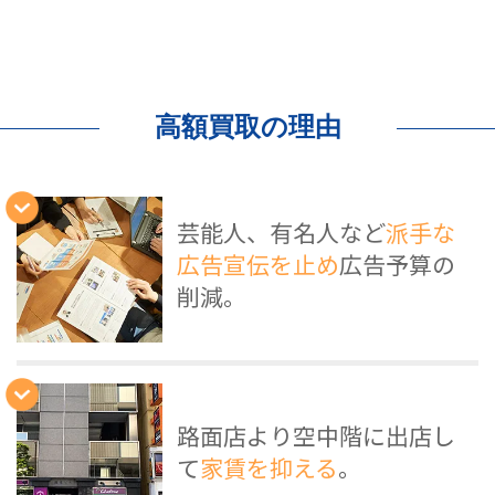
高額買取の理由
芸能人、有名人など
派手な
広告宣伝を止め
広告予算の
削減。
路面店より空中階に出店し
て
家賃を抑える
。