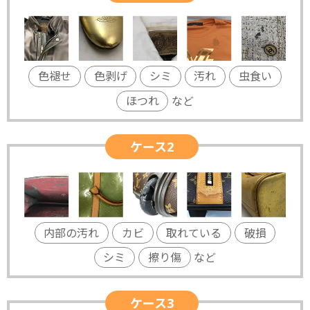
色褪せ
色剥げ
シミ
汚れ
虫食い
ほつれ
など
ケース2
内部の汚れ
カビ
取れている
破損
シミ
擦り傷
など
ケース3