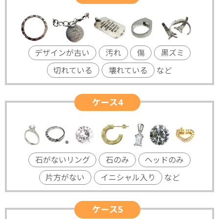
デザインが古い
汚れ
傷
黒ズミ
切れている
壊れている
など
ケース4
石がないリング
石のみ
ヘッドのみ
片方がない
イニシャル入り
など
ケース5