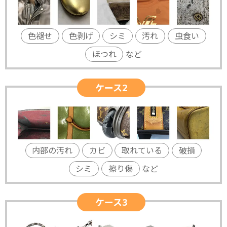
色褪せ
色剥げ
シミ
汚れ
虫食い
ほつれ
など
ケース2
内部の汚れ
カビ
取れている
破損
シミ
擦り傷
など
ケース3