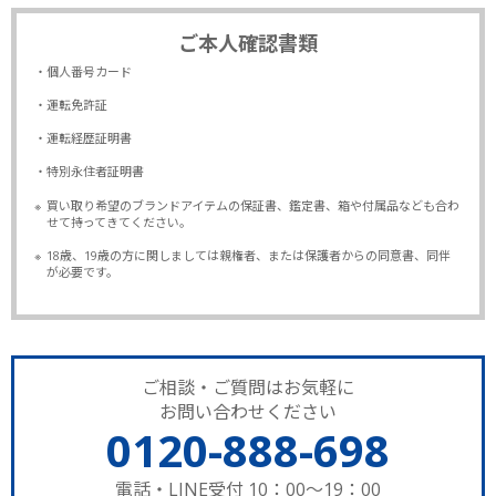
ご本人確認書類
・個人番号カード
・運転免許証
・運転経歴証明書
・特別永住者証明書
※
買い取り希望のブランドアイテムの保証書、鑑定書、箱や付属品なども合わ
せて持ってきてください。
※
18歳、19歳の方に関しましては親権者、または保護者からの同意書、同伴
が必要です。
ご相談・ご質問はお気軽に
お問い合わせください
0120-888-698
電話・LINE受付 10：00～19：00