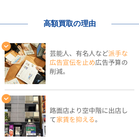
高額買取の理由
芸能人、有名人など
派手な
広告宣伝を止め
広告予算の
削減。
路面店より空中階に出店し
て
家賃を抑える
。