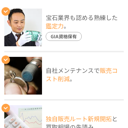
宝石業界も認める熟練した
鑑定力
。
GIA資格保有
自社メンテナンスで
販売コ
スト削減
。
独自販売ルート新規開拓
と
買取相場の先読み。