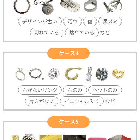
デザインが古い
汚れ
傷
黒ズミ
切れている
壊れている
など
ケース4
石がないリング
石のみ
ヘッドのみ
片方がない
イニシャル入り
など
ケース5