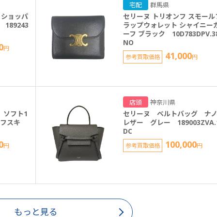
宅配
群馬県
ノショッパ
セリーヌ トリオンフ スモール
189243
ラップウォレット シャイニー
ーフ ブラック 10D783DPV.3
NO
0
円
41,000
参考買取価格
円
店頭
神奈川県
 ソフト1
セリーヌ ベルトバッグ 
ーフスキ
レザー グレー 189003ZVA.
DC
0
100,000
円
参考買取価格
円
もっと見る