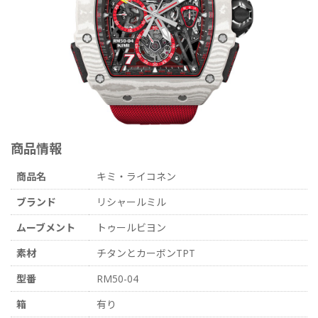
商品情報
商品名
キミ・ライコネン
ブランド
リシャールミル
ムーブメント
トゥールビヨン
素材
チタンとカーボンTPT
型番
RM50-04
箱
有り