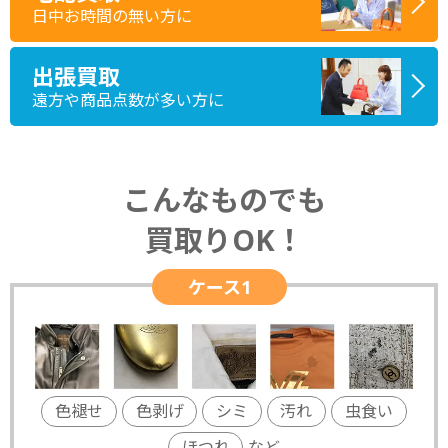
日中お時間の無い方に
出張買取
遠方や商品点数が多い方に
こんなものでも
買取りOK！
ケース1
色褪せ
色剥げ
シミ
汚れ
虫食い
ほつれ
など