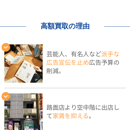
高額買取の理由
芸能人、有名人など
派手な
広告宣伝を止め
広告予算の
削減。
路面店より空中階に出店し
て
家賃を抑える
。