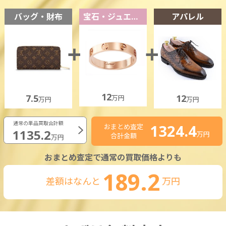
バッグ・財布
宝石・ジュエリー
アパレル
12
7.5
12
万円
万円
万円
通常の単品買取合計額
1324.4
おまとめ査定
1135.2
万円
合計金額
万円
おまとめ査定で通常の買取価格よりも
189.2
差額はなんと
万円