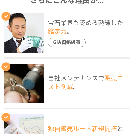
宝石業界も認める熟練した
鑑定力
。
GIA資格保有
自社メンテナンスで
販売コ
スト削減
。
独自販売ルート新規開拓
と