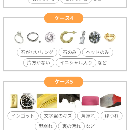
ケース4
石がないリング
石のみ
ヘッドのみ
片方がない
イニシャル入り
など
ケース5
インゴット
文字盤のキズ
角擦れ
ほつれ
型崩れ
裏の汚れ
など