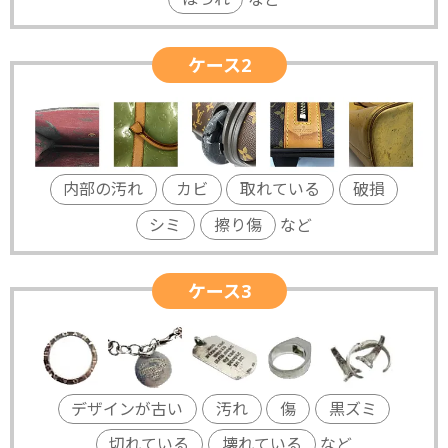
ケース2
内部の汚れ
カビ
取れている
破損
シミ
擦り傷
など
ケース3
デザインが古い
汚れ
傷
黒ズミ
切れている
壊れている
など