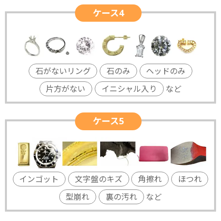
ケース4
石がないリング
石のみ
ヘッドのみ
片方がない
イニシャル入り
など
ケース5
インゴット
文字盤のキズ
角擦れ
ほつれ
型崩れ
裏の汚れ
など