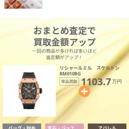
おまとめ査定で
買取金額アップ
一回の商品が多ければ多いほど
査定額がアップ！
リシャールミル スケルトン
RM010RG
1103.7
万円
単品買取
バッグ・財布
宝石・ジュエリー
アパレル