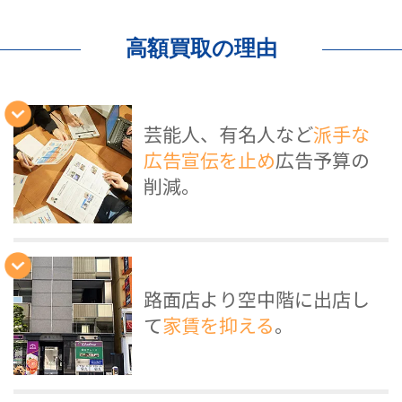
高額買取の理由
芸能人、有名人など
派手な
広告宣伝を止め
広告予算の
削減。
路面店より空中階に出店し
て
家賃を抑える
。