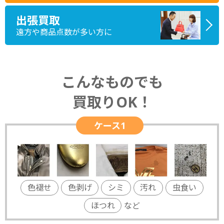
出張買取
遠方や商品点数が多い方に
こんなものでも
買取りOK！
ケース1
色褪せ
色剥げ
シミ
汚れ
虫食い
ほつれ
など