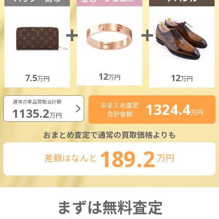
12
7.5
12
万円
万円
万円
通常の単品買取合計額
1324.4
おまとめ査定
1135.2
万円
合計金額
万円
おまとめ査定で通常の買取価格よりも
189.2
差額はなんと
万円
まずは無料査定