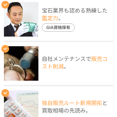
宝石業界も認める熟練した
鑑定力
。
GIA資格保有
自社メンテナンスで
販売コ
スト削減
。
独自販売ルート新規開拓
と
買取相場の先読み。