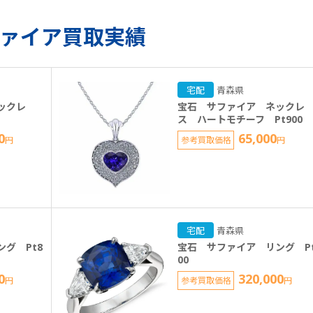
ァイア買取実績
宅配
青森県
ックレ
宝石 サファイア ネックレ
ス ハートモチーフ Pt900
0
65,000
円
参考買取価格
円
宅配
青森県
グ Pt8
宝石 サファイア リング Pt
00
0
320,000
円
参考買取価格
円