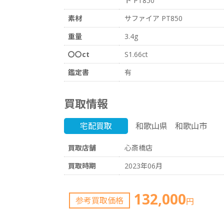
ト PT850
素材
サファイア PT850
重量
3.4g
〇〇ct
S1.66ct
鑑定書
有
買取情報
宅配買取
和歌山県
和歌山市
買取店舗
心斎橋店
買取時期
2023年06月
132,000
参考買取価格
円