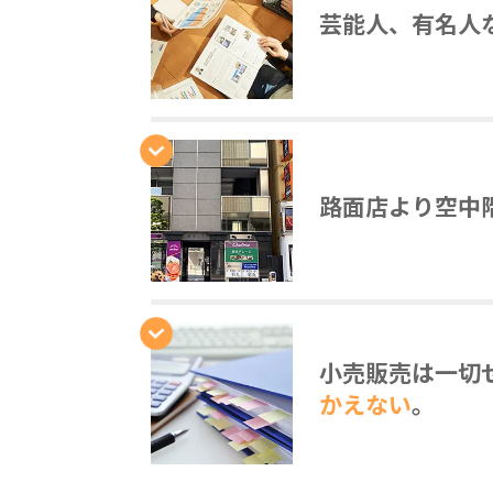
芸能人、有名人
路面店より空中
小売販売は一切
かえない
。