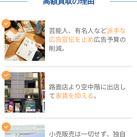
高額買取の理由
芸能人、有名人など
派手な
広告宣伝を止め
広告予算の
削減。
路面店より空中階に出店し
て
家賃を抑える
。
小売販売は一切せず、独自