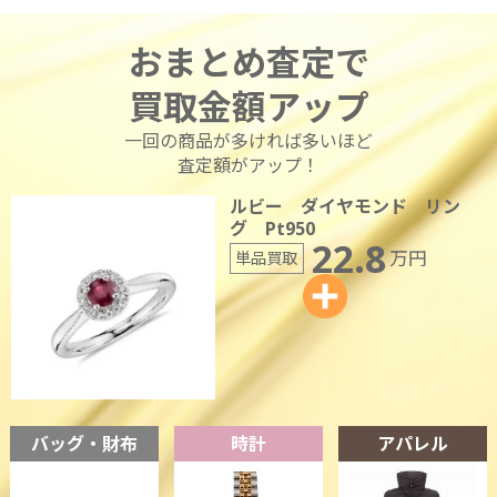
おまとめ査定で
買取金額アップ
一回の商品が多ければ多いほど
査定額がアップ！
ルビー ダイヤモンド リン
グ Pt950
22.8
万円
単品買取
バッグ・財布
時計
アパレル