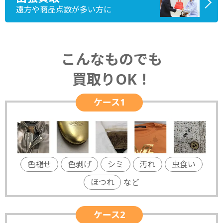
遠方や商品点数が多い方に
こんなものでも
買取りOK！
ケース1
色褪せ
色剥げ
シミ
汚れ
虫食い
ほつれ
など
ケース2