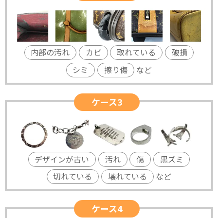
内部の汚れ
カビ
取れている
破損
シミ
擦り傷
など
ケース3
デザインが古い
汚れ
傷
黒ズミ
切れている
壊れている
など
ケース4