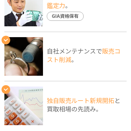
鑑定力
。
GIA資格保有
自社メンテナンスで
販売コ
スト削減
。
独自販売ルート新規開拓
と
買取相場の先読み。