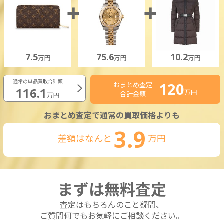
7.5
75.6
10.2
万円
万円
万円
通常の単品買取合計額
120
おまとめ査定
116.1
万円
合計金額
万円
おまとめ査定で通常の買取価格よりも
3.9
差額はなんと
万円
まずは無料査定
査定はもちろんのこと疑問、
ご質問何でもお気軽にご相談ください。