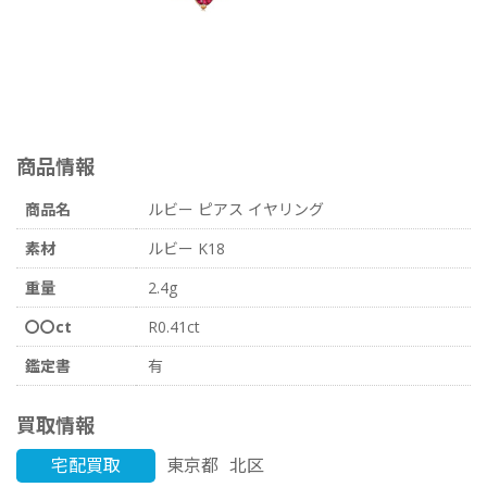
商品情報
商品名
ルビー ピアス イヤリング
素材
ルビー K18
重量
2.4g
〇〇ct
R0.41ct
鑑定書
有
買取情報
宅配買取
東京都
北区