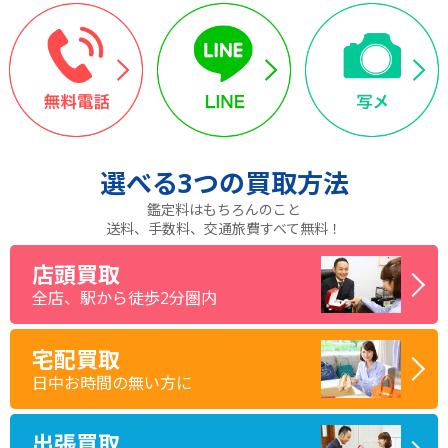
選べる
3つ
の買取方法
鑑定料はもちろんのこと
送料、手数料、交通旅費すべて無料！
店頭買取
全店、駅から徒歩2分圏内
宅配買取
日中お時間の無い方に
出張買取