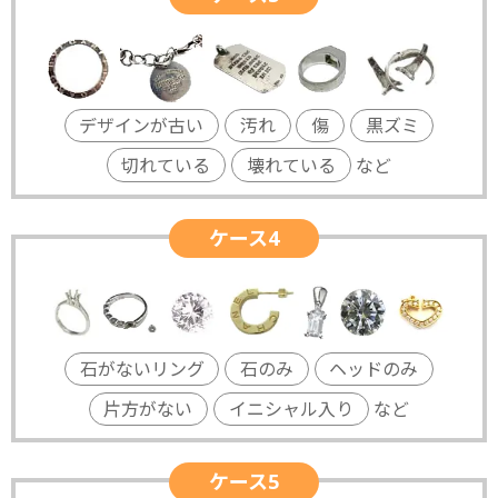
デザインが古い
汚れ
傷
黒ズミ
切れている
壊れている
など
ケース4
石がないリング
石のみ
ヘッドのみ
片方がない
イニシャル入り
など
ケース5