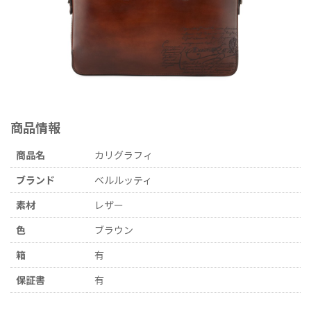
商品情報
商品名
カリグラフィ
ブランド
ベルルッティ
素材
レザー
色
ブラウン
箱
有
保証書
有