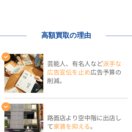
高額買取の理由
芸能人、有名人など
派手な
広告宣伝を止め
広告予算の
削減。
路面店より空中階に出店し
て
家賃を抑える
。