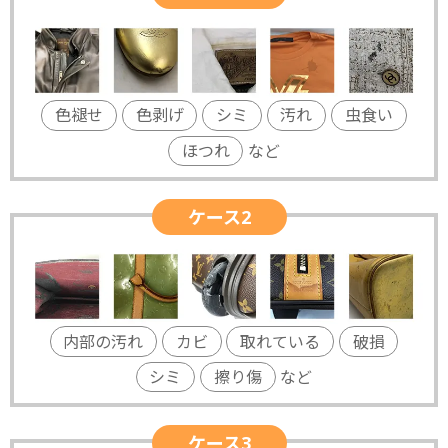
色褪せ
色剥げ
シミ
汚れ
虫食い
ほつれ
など
ケース2
内部の汚れ
カビ
取れている
破損
シミ
擦り傷
など
ケース3