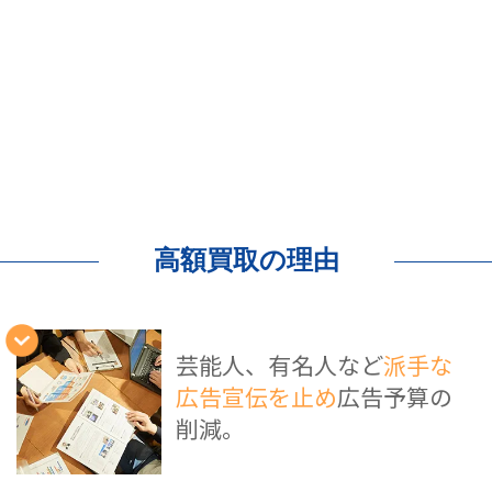
高額買取の理由
芸能人、有名人など
派手な
広告宣伝を止め
広告予算の
削減。