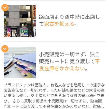
路面店より空中階に出店し
て
家賃を抑える
。
小売販売は一切せず、独自
販売ルートに売り渡して
不
良在庫をかかえない
。
ブランドファンは芸能人、有名人などを起用しての派手な
広告宣伝など一切行わず、また店舗も路面などの家賃の高
い場所は避け、空中階などできる限り家賃の安い場所を選
び、 さらに買取り商品の小売販売は一切せずに、独自販
売ルートに売り渡して不良在庫をかかえないなど、徹底し