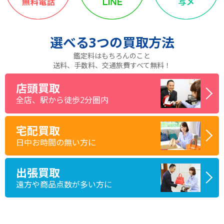
選べる
3つ
の買取方法
鑑定料はもちろんのこと
送料、手数料、交通旅費すべて無料！
店頭買取
全店、駅から徒歩2分圏内
宅配買取
日中お時間の無い方に
出張買取
遠方や商品点数が多い方に