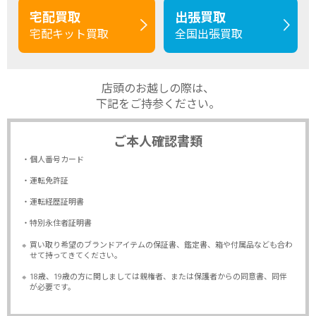
宅配買取
出張買取
宅配キット買取
全国出張買取
店頭のお越しの際は、
下記をご持参ください。
ご本人確認書類
・個人番号カード
・運転免許証
・運転経歴証明書
・特別永住者証明書
※
買い取り希望のブランドアイテムの保証書、鑑定書、箱や付属品なども合わ
せて持ってきてください。
※
18歳、19歳の方に関しましては親権者、または保護者からの同意書、同伴
が必要です。