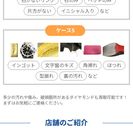
石がないリング
石のみ
ヘッドのみ
片方がない
イニシャル入り
など
ケース5
インゴット
文字盤のキズ
角擦れ
ほつれ
型崩れ
裏の汚れ
など
多少の汚れや傷み、破損箇所があるダイヤモンドも買取可能です！
まずはお気軽にご連絡ください。
店舗のご紹介