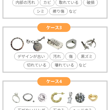
内部の汚れ
カビ
取れている
破損
シミ
擦り傷
など
ケース3
デザインが古い
汚れ
傷
黒ズミ
切れている
壊れている
など
ケース4