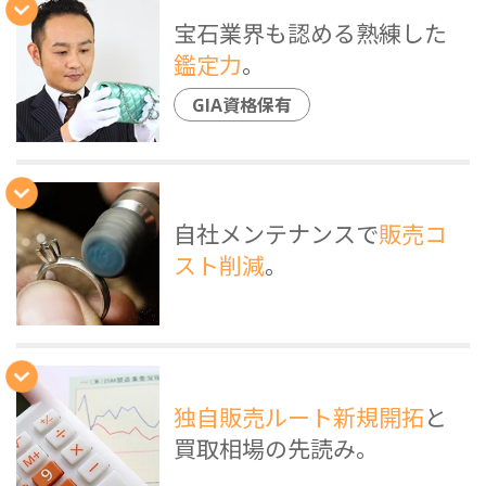
宝石業界も認める熟練した
鑑定力
。
GIA資格保有
自社メンテナンスで
販売コ
スト削減
。
独自販売ルート新規開拓
と
買取相場の先読み。