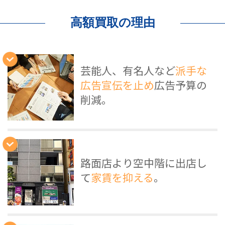
高額買取の理由
芸能人、有名人など
派手な
広告宣伝を止め
広告予算の
削減。
路面店より空中階に出店し
て
家賃を抑える
。