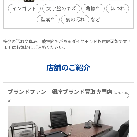
インゴット
文字盤のキズ
角擦れ
ほつれ
型崩れ
裏の汚れ
など
多少の汚れや傷み、破損箇所があるダイヤモンドも買取可能です！
まずはお気軽にご連絡ください。
店舗のご紹介
ブランドファン 銀座ブランド買取専門店
（GINZA SIX
裏）