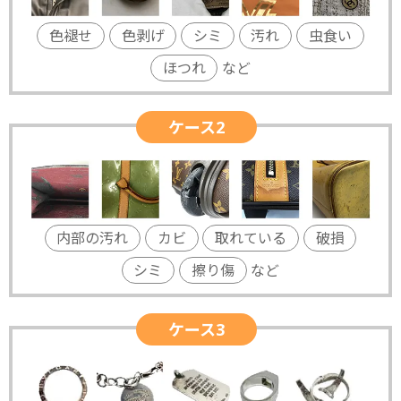
色褪せ
色剥げ
シミ
汚れ
虫食い
ほつれ
など
ケース2
内部の汚れ
カビ
取れている
破損
シミ
擦り傷
など
ケース3