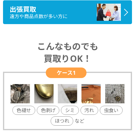
出張買取
遠方や商品点数が多い方に
こんなものでも
買取りOK！
ケース1
色褪せ
色剥げ
シミ
汚れ
虫食い
ほつれ
など