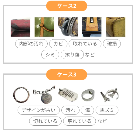
ケース2
内部の汚れ
カビ
取れている
破損
シミ
擦り傷
など
ケース3
デザインが古い
汚れ
傷
黒ズミ
切れている
壊れている
など