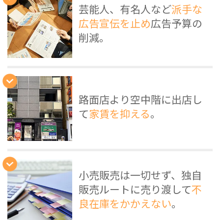
芸能人、有名人など
派手な
広告宣伝を止め
広告予算の
削減。
路面店より空中階に出店し
て
家賃を抑える
。
小売販売は一切せず、独自
販売ルートに売り渡して
不
良在庫をかかえない
。